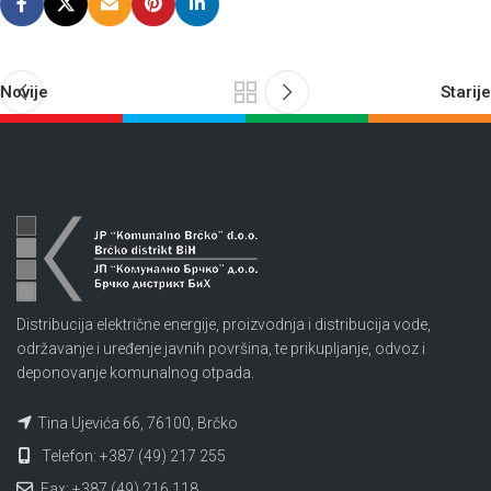
Novije
Starije
Distribucija električne energije, proizvodnja i distribucija vode,
održavanje i uređenje javnih površina, te prikupljanje, odvoz i
deponovanje komunalnog otpada.
Tina Ujevića 66, 76100, Brčko
Telefon: +387 (49) 217 255
Fax: +387 (49) 216 118