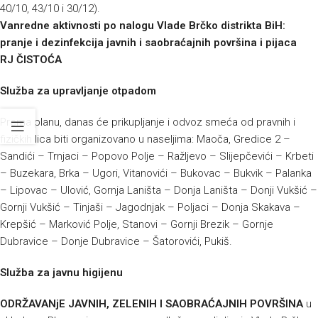
40/10, 43/10 i 30/12).
Vanredne aktivnosti po nalogu Vlade Brčko distrikta BiH:
pranje i dezinfekcija javnih i saobraćajnih površina i pijaca
RJ ČISTOĆA
Služba za upravljanje otpadom
Prema planu, danas će prikupljanje i odvoz smeća od pravnih i
fizičkih lica biti organizovano u naseljima: Maoča, Gredice 2 –
Sandići – Trnjaci – Popovo Polje – Ražljevo – Slijepčevići – Krbeti
– Buzekara, Brka – Ugori, Vitanovići – Bukovac – Bukvik – Palanka
– Lipovac – Ulović, Gornja Laništa – Donja Laništa – Donji Vukšić –
Gornji Vukšić – Tinjaši – Jagodnjak – Poljaci – Donja Skakava –
Krepšić – Marković Polje, Stanovi – Gornji Brezik – Gornje
Dubravice – Donje Dubravice – Šatorovići, Pukiš.
Služba za javnu higijenu
ODRŽAVANjE JAVNIH, ZELENIH I SAOBRAĆAJNIH POVRŠINA
u