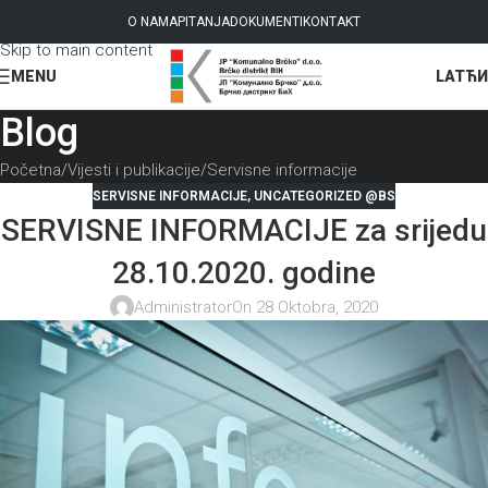
Skip to navigation
O NAMA
PITANJA
DOKUMENTI
KONTAKT
Skip to main content
LAT
ЋИ
MENU
Blog
Početna
Vijesti i publikacije
Servisne informacije
SERVISNE INFORMACIJE
,
UNCATEGORIZED @BS
SERVISNE INFORMACIJE za srijedu
28.10.2020. godine
Administrator
On 28 Oktobra, 2020