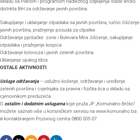
skladu sa Planom i programom nadležnog odjeljenja Vlade Brčko
distrikta BiH za održavanje javnih površina:
Sakupljanje i uklanjanje otpadaka sa javnih površina, ručno čišćenje
javnih površina, pražnjenje posuda za otpatke.
Održavanje pješačke zone i Bulevara Mira: čišćenje, sakupljanje
otpadaka i pražnjenje korpica
Održavanje kolovoza i javnih zelenih površina
Uklanjanje opalog lišća
OSTALE AKTIVNOSTI
Usluge održavanja
– uslužno košenje, održavanje i uređenje
zelenih površina i cvjetnjaka za pravna i fizička lica u skladu sa
cjenovnikom preduzeća.
O
ostalim i dodatnim uslugama
koje pruža JP „Komunalno Brčko“
možete saznati više u korisničkom servisu na
www.komunalno.ba
ili kontaktiranjem Pozivnog centra 0800 505 07.