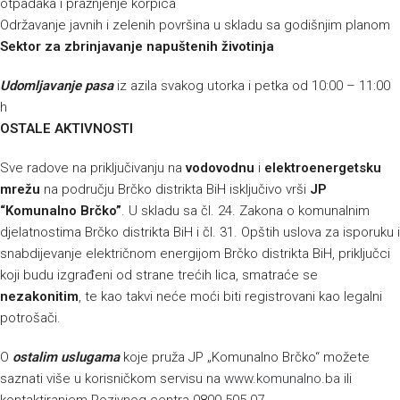
otpadaka i pražnjenje korpica
Održavanje javnih i zelenih površina u skladu sa godišnjim planom
Sektor za zbrinjavanje napuštenih životinja
Udomljavanje pasa
iz azila svakog utorka i petka od 10:00 – 11:00
h
OSTALE AKTIVNOSTI
Sve radove na priključivanju na
vodovodnu
i
elektroenergetsku
mrežu
na području Brčko distrikta BiH isključivo vrši
JP
“Komunalno Brčko”
. U skladu sa čl. 24. Zakona o komunalnim
djelatnostima Brčko distrikta BiH i čl. 31. Opštih uslova za isporuku i
snabdijevanje električnom energijom Brčko distrikta BiH, priključci
koji budu izgrađeni od strane trećih lica, smatraće se
nezakonitim
, te kao takvi neće moći biti registrovani kao legalni
potrošači.
O
ostalim uslugama
koje pruža JP „Komunalno Brčko“ možete
saznati više u korisničkom servisu na
www.komunalno.ba
ili