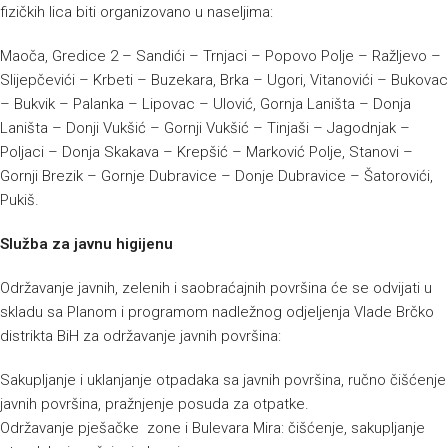
fizičkih lica biti organizovano u naseljima:
Maoča, Gredice 2 – Sandići – Trnjaci – Popovo Polje – Ražljevo –
Slijepčevići – Krbeti – Buzekara, Brka – Ugori, Vitanovići – Bukovac
– Bukvik – Palanka – Lipovac – Ulović, Gornja Laništa – Donja
Laništa – Donji Vukšić – Gornji Vukšić – Tinjaši – Jagodnjak –
Poljaci – Donja Skakava – Krepšić – Marković Polje, Stanovi –
Gornji Brezik – Gornje Dubravice – Donje Dubravice – Šatorovići,
Pukiš.
Služba za javnu higijenu
Održavanje javnih, zelenih i saobraćajnih površina će se odvijati u
skladu sa Planom i programom nadležnog odjeljenja Vlade Brčko
distrikta BiH za održavanje javnih površina:
Sakupljanje i uklanjanje otpadaka sa javnih površina, ručno čišćenje
javnih površina, pražnjenje posuda za otpatke.
Održavanje pješačke zone i Bulevara Mira: čišćenje, sakupljanje