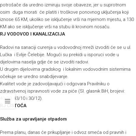
potrošače da uredno izmiruju svoje obaveze, jer u suprotnom
osim duga morati će platiti i troškove ponovnog uključenja koji
iznose 65 KM, ukoliko se isključenje vrši na mjernom mjestu, a 130
KM ako se isključenje vrši na stubu ili krovnom nosaču.
RJ VODOVOD I KANALIZACIJA
Radovi na sanaciji curenja u vodovodnoj mreži izvoditi će se u ul.
Lučka i Evlije Čelebije. Mogući su prekidi u isporuci vode u
dijelovima naselja gdje će se izvoditi radovi.
U drugim dijelovima gradskog i lokalnim vodovodnim sistemima
očekuje se uredno snabdijevanje.
Kvalitet vode je zadovoljavajući i odgovara Pravilniku o
zdravstvenoj ispravnosti vode za piće (Sl. glasnik BiH, brojevi:
40/10, 43/10 i 30/12).
RJ ČISTOĆA
Služba za upravljanje otpadom
Prema planu, danas će prikupljanje i odvoz smeća od pravnih i