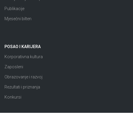
Publikacije
Mjesečni bilten
POSAO I KARIJERA
Korporativna kultura
Zaposleni
Obrazovanje i razvoj
Rezultati i priznanja
Konkursi
JAVNE NABAVKE