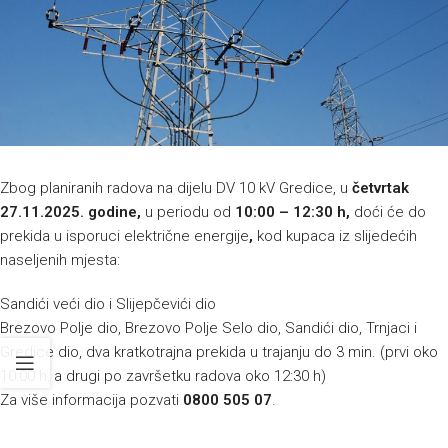
Zbog planiranih radova na dijelu DV 10 kV Gredice, u
četvrtak
27.11.2025. godine,
u periodu od
10:00 – 12:30 h
,
doći će do
prekida u isporuci električne energije
,
kod kupaca iz slijedećih
naseljenih mjesta:
Sandići veći dio i Slijepčevići dio
Brezovo Polje dio, Brezovo Polje Selo dio, Sandići dio, Trnjaci i
Gredice dio, dva kratkotrajna prekida u trajanju do 3 min. (prvi oko
10:00 h, a drugi po završetku radova oko 12:30 h)
Za više informacija pozvati
0800 505 07
.