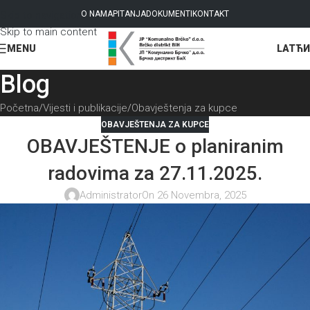
Skip to navigation
O NAMA
PITANJA
DOKUMENTI
KONTAKT
Skip to main content
LAT
ЋИ
MENU
Blog
Početna
Vijesti i publikacije
Obavještenja za kupce
OBAVJEŠTENJA ZA KUPCE
OBAVJEŠTENJE o planiranim
radovima za 27.11.2025.
Administrator
On 26 Novembra, 2025