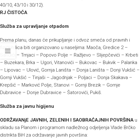
40/10, 43/10 i 30/12).
RJ ČISTOĆA
Služba za upravljanje otpadom
Prema planu, danas će prikupljanje i odvoz smeća od pravnih i
fizičkih lica biti organizovano u naseljima: Maoča, Gredice 2 –
Sandići – Trnjaci – Popovo Polje – Ražljevo – Slijepčevići – Krbeti
– Buzekara, Brka – Ugori, Vitanovići – Bukovac – Bukvik – Palanka
– Lipovac – Ulović, Gornja Laništa – Donja Laništa – Donji Vukšić –
Gornji Vukšić – Tinjaši – Jagodnjak – Poljaci – Donja Skakava –
Krepšić – Marković Polje, Stanovi – Gornji Brezik – Gornje
Dubravice – Donje Dubravice – Šatorovići, Pukiš.
Služba za javnu higijenu
ODRŽAVANjE JAVNIH, ZELENIH I SAOBRAĆAJNIH POVRŠINA
u
skladu sa Planom i programom nadležnog odjeljenja Vlade Brčko
distrikta BiH za održavanje javnih površina: