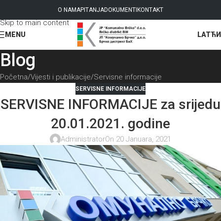
Skip to navigation
O NAMA
PITANJA
DOKUMENTI
KONTAKT
Skip to main content
LAT
ЋИ
MENU
Blog
Početna
Vijesti i publikacije
Servisne informacije
SERVISNE INFORMACIJE
SERVISNE INFORMACIJE za srijedu
20.01.2021. godine
Administrator
On 20 Januara, 2021