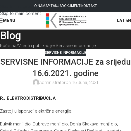
Skip to navigation
O NAMA
PITANJA
DOKUMENTI
KONTAKT
Skip to main content
LAT
ЋИ
MENU
Blog
Početna
Vijesti i publikacije
Servisne informacije
SERVISNE INFORMACIJE
SERVISNE INFORMACIJE za srijedu
16.6.2021. godine
Administrator
On 16 Juna, 2021
RJ ELEKTRODISTRIBUCIJA
Zastoji u isporuci električne energije:
Bukvik manji dio, Dubrave manji dio, Donja Skakava manji dio,