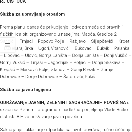
RJ ČISTOĆA
Služba za upravljanje otpadom
Prema planu, danas će prikupljanje i odvoz smeća od pravnih i
fizičkih lica biti organizovano u naseljima: Maoča, Gredice 2 –
Sandići – Trnjaci – Popovo Polje – Ražljevo – Slijepčevići – Krbeti
– Buzekara, Brka – Ugori, Vitanovići – Bukovac – Bukvik – Palanka
– Lipovac – Ulović, Gornja Laništa – Donja Laništa – Donji Vukšić –
Gornji Vukšić – Tinjaši – Jagodnjak – Poljaci – Donja Skakava –
Krepšić – Marković Polje, Stanovi – Gornji Brezik – Gornje
Dubravice – Donje Dubravice – Šatorovići, Pukiš.
Služba za javnu higijenu
ODRŽAVANjE JAVNIH, ZELENIH I SAOBRAĆAJNIH POVRŠINA
u
skladu sa Planom i programom nadležnog odjeljenja Vlade Brčko
distrikta BiH za održavanje javnih površina:
Sakupljanje i uklanjanje otpadaka sa javnih površina, ručno čišćenje