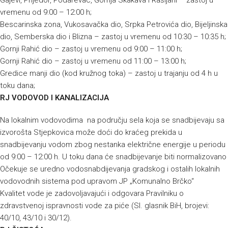
Gajevi, Prijedor, Podarevac, Gornja Skakava i Rašljani – zastoj u
vremenu od 9:00 – 12:00 h;
Bescarinska zona, Vukosavačka dio, Srpka Petrovića dio, Bijeljinska
dio, Semberska dio i Blizna – zastoj u vremenu od 10:30 – 10:35 h;
Gornji Rahić dio – zastoj u vremenu od 9:00 – 11:00 h;
Gornji Rahić dio – zastoj u vremenu od 11:00 – 13:00 h;
Gredice manji dio (kod kružnog toka) – zastoj u trajanju od 4 h u
toku dana;
RJ VODOVOD I KANALIZACIJA
Na lokalnim vodovodima na području sela koja se snadbijevaju sa
izvorošta Stjepkovica može doći do kraćeg prekida u
snadbijevanju vodom zbog nestanka električne energije u periodu
od 9:00 – 12:00 h. U toku dana će snadbijevanje biti normalizovano
Očekuje se uredno vodosnabdijevanja gradskog i ostalih lokalnih
vodovodnih sistema pod upravom JP „Komunalno Brčko“
Kvalitet vode je zadovoljavajući i odgovara Pravilniku o
zdravstvenoj ispravnosti vode za piće (Sl. glasnik BiH, brojevi:
40/10, 43/10 i 30/12).