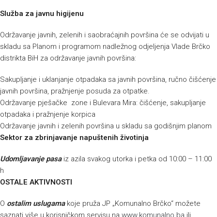
Služba za javnu higijenu
Održavanje javnih, zelenih i saobraćajnih površina će se odvijati u
skladu sa Planom i programom nadležnog odjeljenja Vlade Brčko
distrikta BiH za održavanje javnih površina:
Sakupljanje i uklanjanje otpadaka sa javnih površina, ručno čišćenje
javnih površina, pražnjenje posuda za otpatke.
Održavanje pješačke zone i Bulevara Mira: čišćenje, sakupljanje
otpadaka i pražnjenje korpica
Održavanje javnih i zelenih površina u skladu sa godišnjim planom
Sektor za zbrinjavanje napuštenih životinja
Udomljavanje pasa
iz azila svakog utorka i petka od 10:00 – 11:00
h
OSTALE AKTIVNOSTI
O
ostalim uslugama
koje pruža JP „Komunalno Brčko“ možete
saznati više u korisničkom servisu na
www.komunalno.ba
ili