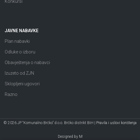
Konkursi
JAVNE NABAVKE
Plan nabavki
Odluke o izboru
Obavještenja o nabavci
Izuzeto od ZJN
Sklopljeni ugovori
Razno
© 2026 JP “Komunalno Brčko” d.o.o. Brčko distrikt BiH |
Pravila i uslovi korištenja
Designed by
M