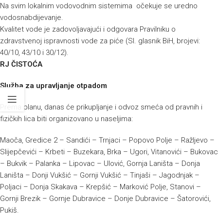
Na svim lokalnim vodovodnim sistemima očekuje se uredno
vodosnabdijevanje.
Kvalitet vode je zadovoljavajući i odgovara Pravilniku o
zdravstvenoj ispravnosti vode za piće (Sl. glasnik BiH, brojevi:
40/10, 43/10 i 30/12).
RJ ČISTOĆA
Služba za upravljanje otpadom
Prema planu, danas će prikupljanje i odvoz smeća od pravnih i
fizičkih lica biti organizovano u naseljima:
Maoča, Gredice 2 – Sandići – Trnjaci – Popovo Polje – Ražljevo –
Slijepčevići – Krbeti – Buzekara, Brka – Ugori, Vitanovići – Bukovac
– Bukvik – Palanka – Lipovac – Ulović, Gornja Laništa – Donja
Laništa – Donji Vukšić – Gornji Vukšić – Tinjaši – Jagodnjak –
Poljaci – Donja Skakava – Krepšić – Marković Polje, Stanovi –
Gornji Brezik – Gornje Dubravice – Donje Dubravice – Šatorovići,
Pukiš.