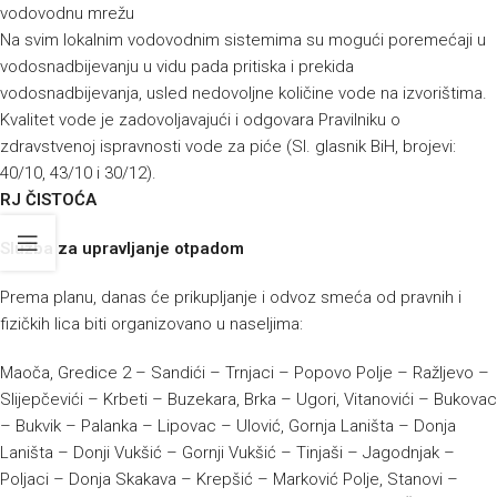
vodovodnu mrežu
Na svim lokalnim vodovodnim sistemima su mogući poremećaji u
vodosnadbijevanju u vidu pada pritiska i prekida
vodosnadbijevanja, usled nedovoljne količine vode na izvorištima.
Kvalitet vode je zadovoljavajući i odgovara Pravilniku o
zdravstvenoj ispravnosti vode za piće (Sl. glasnik BiH, brojevi:
40/10, 43/10 i 30/12).
RJ ČISTOĆA
Služba za upravljanje otpadom
Prema planu, danas će prikupljanje i odvoz smeća od pravnih i
fizičkih lica biti organizovano u naseljima:
Maoča, Gredice 2 – Sandići – Trnjaci – Popovo Polje – Ražljevo –
Slijepčevići – Krbeti – Buzekara, Brka – Ugori, Vitanovići – Bukovac
– Bukvik – Palanka – Lipovac – Ulović, Gornja Laništa – Donja
Laništa – Donji Vukšić – Gornji Vukšić – Tinjaši – Jagodnjak –
Poljaci – Donja Skakava – Krepšić – Marković Polje, Stanovi –