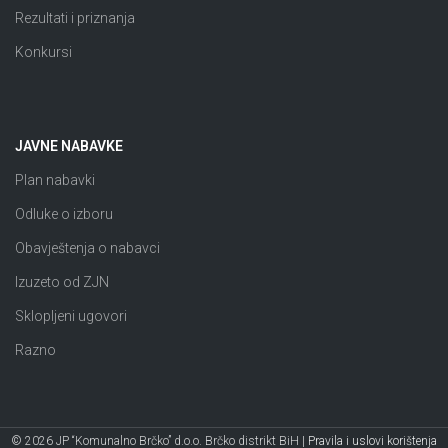
Rezultati i priznanja
Konkursi
JAVNE NABAVKE
Plan nabavki
Odluke o izboru
Obavještenja o nabavci
Izuzeto od ZJN
Sklopljeni ugovori
Razno
© 2026 JP “Komunalno Brčko” d.o.o. Brčko distrikt BiH |
Pravila i uslovi korištenja