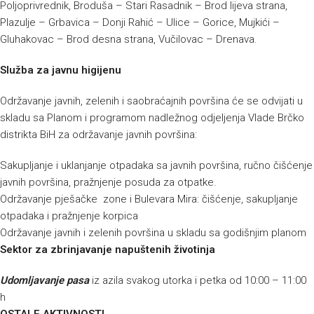
Poljoprivrednik, Broduša – Stari Rasadnik – Brod lijeva strana,
Plazulje – Grbavica – Donji Rahić – Ulice – Gorice, Mujkići –
Gluhakovac – Brod desna strana, Vučilovac – Drenava.
Služba za javnu higijenu
Održavanje javnih, zelenih i saobraćajnih površina će se odvijati u
skladu sa Planom i programom nadležnog odjeljenja Vlade Brčko
distrikta BiH za održavanje javnih površina:
Sakupljanje i uklanjanje otpadaka sa javnih površina, ručno čišćenje
javnih površina, pražnjenje posuda za otpatke.
Održavanje pješačke zone i Bulevara Mira: čišćenje, sakupljanje
otpadaka i pražnjenje korpica
Održavanje javnih i zelenih površina u skladu sa godišnjim planom
Sektor za zbrinjavanje napuštenih životinja
Udomljavanje pasa
iz azila svakog utorka i petka od 10:00 – 11:00
h