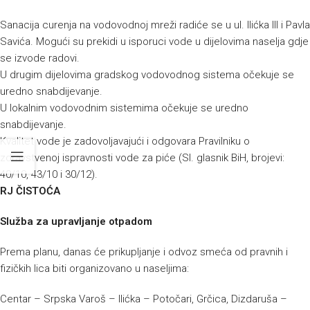
Sanacija curenja na vodovodnoj mreži radiće se u ul. Ilićka III i Pavla
Savića. Mogući su prekidi u isporuci vode u dijelovima naselja gdje
se izvode radovi.
U drugim dijelovima gradskog vodovodnog sistema očekuje se
uredno snabdijevanje.
U lokalnim vodovodnim sistemima očekuje se uredno
snabdijevanje.
Kvalitet vode je zadovoljavajući i odgovara Pravilniku o
zdravstvenoj ispravnosti vode za piće (Sl. glasnik BiH, brojevi:
40/10, 43/10 i 30/12).
RJ ČISTOĆA
Služba za upravljanje otpadom
Prema planu, danas će prikupljanje i odvoz smeća od pravnih i
fizičkih lica biti organizovano u naseljima:
Centar – Srpska Varoš – Ilićka – Potočari, Grčica, Dizdaruša –