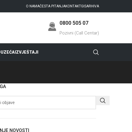
O NAMA
ČESTA PITANJA
KONTAKT
GIS
ARHIVA
0800 505 07
Pozivni (Call Centar)
DUZEĆA
IZVJEŠTAJI
AGA
NJE NOVOSTI