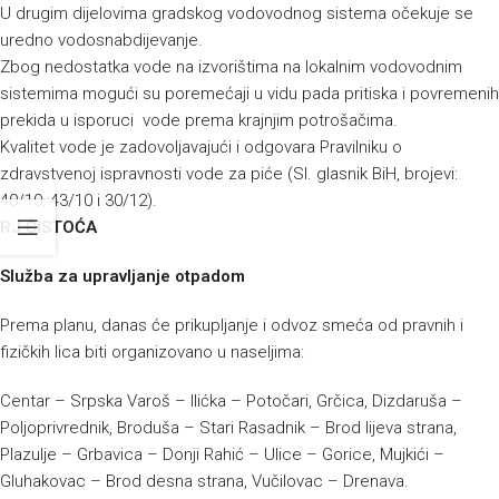
U drugim dijelovima gradskog vodovodnog sistema očekuje se
uredno vodosnabdijevanje.
Zbog nedostatka vode na izvorištima na lokalnim vodovodnim
sistemima mogući su poremećaji u vidu pada pritiska i povremenih
prekida u isporuci vode prema krajnjim potrošačima.
Kvalitet vode je zadovoljavajući i odgovara Pravilniku o
zdravstvenoj ispravnosti vode za piće (Sl. glasnik BiH, brojevi:
40/10, 43/10 i 30/12).
RJ ČISTOĆA
Služba za upravljanje otpadom
Prema planu, danas će prikupljanje i odvoz smeća od pravnih i
fizičkih lica biti organizovano u naseljima:
Centar – Srpska Varoš – Ilićka – Potočari, Grčica, Dizdaruša –
Poljoprivrednik, Broduša – Stari Rasadnik – Brod lijeva strana,
Plazulje – Grbavica – Donji Rahić – Ulice – Gorice, Mujkići –
Gluhakovac – Brod desna strana, Vučilovac – Drenava.