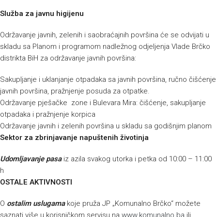
Služba za javnu higijenu
Održavanje javnih, zelenih i saobraćajnih površina će se odvijati u
skladu sa Planom i programom nadležnog odjeljenja Vlade Brčko
distrikta BiH za održavanje javnih površina:
Sakupljanje i uklanjanje otpadaka sa javnih površina, ručno čišćenje
javnih površina, pražnjenje posuda za otpatke.
Održavanje pješačke zone i Bulevara Mira: čišćenje, sakupljanje
otpadaka i pražnjenje korpica
Održavanje javnih i zelenih površina u skladu sa godišnjim planom
Sektor za zbrinjavanje napuštenih životinja
Udomljavanje pasa
iz azila svakog utorka i petka od 10:00 – 11:00
h
OSTALE AKTIVNOSTI
O
ostalim uslugama
koje pruža JP „Komunalno Brčko“ možete
saznati više u korisničkom servisu na
www.komunalno.ba
ili