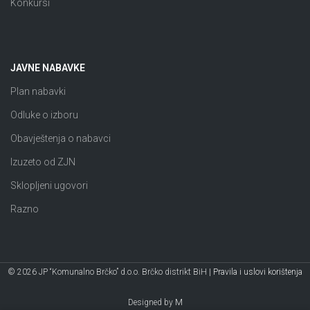
Konkursi
JAVNE NABAVKE
Plan nabavki
Odluke o izboru
Obavještenja o nabavci
Izuzeto od ZJN
Sklopljeni ugovori
Razno
© 2026 JP “Komunalno Brčko” d.o.o. Brčko distrikt BiH |
Pravila i uslovi korištenja
Designed by
M