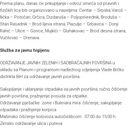
Prema planu, danas će prikupljanje i odvoz smeća od pravnih i
fizičkih lica biti organizovano u naseljima: Centar – Srpska Varoš –
Ilićka – Potočari, Grčica, Dizdaruša – Poljoprivrednik, Broduša –
Stari Rasadnik – Brod lijeva strana, Plazulje – Grbavica – Donji
Rahić – Ulice – Gorice, Mujkići – Gluhakovac – Brod desna strana,
Vučilovac – Drenava.
Služba za javnu higijenu
ODRŽAVANJE JAVNIH ZELENIH I SAOBRAĆAJNIH POVRŠINA u
skladu sa Planom i programom nadležnog odjeljenja Vlade Brčko
distrikta BiH za održavanje javnih površina.
Sakupljanje i uklanjanje otpadaka sa javnih površina, ručno čišćenje
javnih površina, pražnjenje posuda za otpatke.
Održavanje pješačke zone i Bulevara mira: čišćenje, sakupljanje
otpadaka i pražnjenje korpica
Mašinsko čišćenje kolovoza autočistilicom: 07:00 do 15:00 h
Zimsko održavanje ulica i puteva