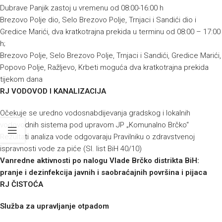
Dubrave Panjik zastoj u vremenu od 08:00-16:00 h
Brezovo Polje dio, Selo Brezovo Polje, Trnjaci i Sandići dio i
Gredice Marići, dva kratkotrajna prekida u terminu od 08:00 – 17:00
h;
Brezovo Polje, Selo Brezovo Polje, Trnjaci i Sandići, Gredice Marići,
Popovo Polje, Ražljevo, Krbeti moguća dva kratkotrajna prekida
tijekom dana
RJ VODOVOD I KANALIZACIJA
Očekuje se uredno vodosnabdijevanja gradskog i lokalnih
vodovodnih sistema pod upravom JP „Komunalno Brčko“
Rezultati analiza vode odgovaraju Pravilniku o zdravstvenoj
ispravnosti vode za piće (Sl. list BiH 40/10)
Vanredne aktivnosti po nalogu Vlade Brčko distrikta BiH:
pranje i dezinfekcija javnih i saobraćajnih površina i pijaca
RJ ČISTOĆA
Služba za upravljanje otpadom