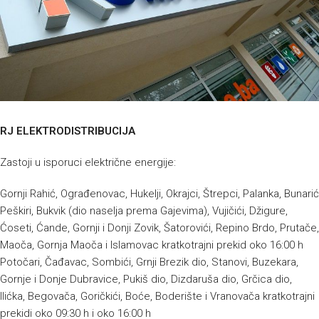
RJ ELEKTRODISTRIBUCIJA
Zastoji u isporuci električne energije:
Gornji Rahić, Ograđenovac, Hukelji, Okrajci, Štrepci, Palanka, Bunarić
Peškiri, Bukvik (dio naselja prema Gajevima), Vujičići, Džigure,
Ćoseti, Ćande, Gornji i Donji Zovik, Šatorovići, Repino Brdo, Prutače,
Maoča, Gornja Maoča i Islamovac kratkotrajni prekid oko 16:00 h
Potočari, Čađavac, Sombići, Grnji Brezik dio, Stanovi, Buzekara,
Gornje i Donje Dubravice, Pukiš dio, Dizdaruša dio, Grčica dio,
Ilićka, Begovača, Goričkići, Boće, Boderište i Vranovača kratkotrajni
prekidi oko 09:30 h i oko 16:00 h