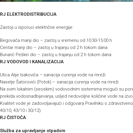
RJ ELEKTRODISTRIBUCIJA
Zastoji u isporuci električne energije:
Begovača manji dio – zastoj u vremenu od 10:30-15:00 h
Centar manji dio – zastoj u trajanju od 2 h tokom dana
Bunarić Peškiri dio – zastoj u trajanju od 2 h tokom dana
RJ VODOVOD I KANALIZACIJA
Ulica Alije Isakovića – sanacija curenja vode na mreži
Naselje Šatorovići (Potok) – sanacija curenja vode na mreži
Na svim lokalnim (seoskim) vodovodnim sistemima mogući su porem
prekida vodosnadbijevanja, usljed nedovoljne količine vode na izvo
Kvalitet vode je zadovoljavajući i odgovara Pravilniku o zdravstvenoj
40/10, 43/10 i 30/12).
RJ ČISTOĆA
Služba za upravljanje otpadom