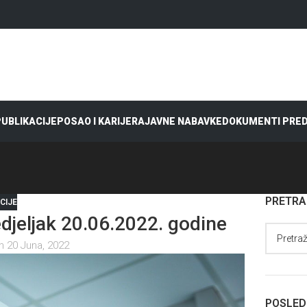
 PUBLIKACIJE
POSAO I KARIJERA
JAVNE NABAVKE
DOKUMENTI PRE
PRETR
CIJE
eljak 20.06.2022. godine
n 20 Juna, 2022
POSLED