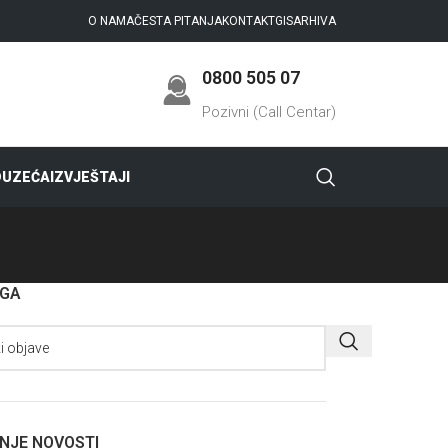
O NAMA
ČESTA PITANJA
KONTAKT
GIS
ARHIVA
0800 505 07
Pozivni (Call Centar)
DUZEĆA
IZVJEŠTAJI
AGA
NJE NOVOSTI