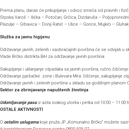
Prema planu, danas će prikupljanje i odvoz smeća od pravnih i fizič
Srpska Varoš – Ilićka – Potočari, Grčica, Dizdaruša – Poljoprivredni
Plazulje – Grbavica – Donji Rahić – Ulice – Gorice, Mujkići – Gluh
Služba za javnu higijenu
Održavanje javnih, zelenih i saobraćajnih površina će se odvijati 
Vlade Brčko distrikta BiH za održavanje javnih površina:
Sakupljanje i uklanjanje otpadaka sa javnih površina, ručno čišćenj
Održavanje pješačke zone i Bulevara Mira: čišćenje, sakupljanje ot
Održavanje javnih i zelenih površina u skladu sa godišnjim planom 
Sektor za zbrinjavanje napuštenih životinja
Udomljavanje pasa
iz azila svakog utorka i petka od 10:00 – 11:00 
OSTALE AKTIVNOSTI
O
ostalim uslugama
koje pruža JP „Komunalno Brčko“ možete sazna