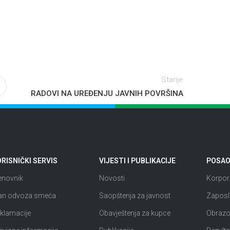
Starije
RADOVI NA UREĐENJU JAVNIH POVRŠINA
RISNIČKI SERVIS
VIJESTI I PUBLIKACIJE
POSAO 
enovnik
Novosti
Korpora
an odvoza smeća
Saopštenja za javnost
Zaposl
klamacije
Obavještenja za kupce
Obrazov