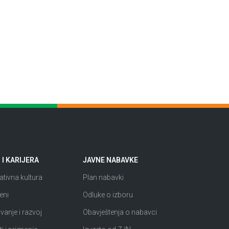
I KARIJERA
JAVNE NABAVKE
tivna kultura
Plan nabavki
eni
Odluke o izboru
anje i razvoj
Obavještenja o nabavci