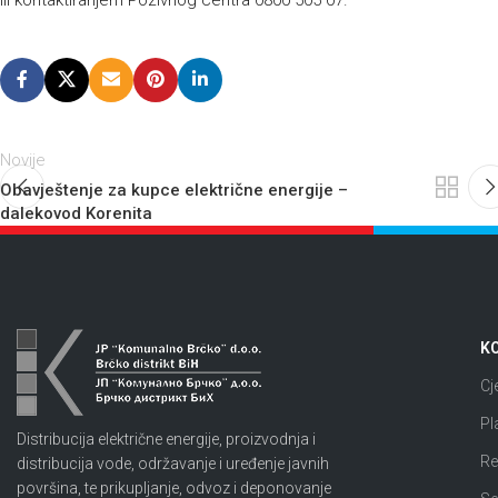
ili kontaktiranjem Pozivnog centra 0800 505 07.
Novije
Obavještenje za kupce električne energije –
dalekovod Korenita
KO
Cj
Pl
Distribucija električne energije, proizvodnja i
Re
distribucija vode, održavanje i uređenje javnih
površina, te prikupljanje, odvoz i deponovanje