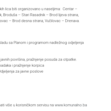
kih lica biti organizovano u naseljima: Centar –
k, Broduša – Stari Rasadnik – Brod lijeva strana,
akovac – Brod desna strana, Vučilovac – Drenava.
u skladu sa Planom i programom nadležnog odjeljenja
e javnih površina, pražnjenje posuda za otpatke.
padaka i pražnjenje korpica
Odjeljenja za javne poslove
h
ti više u korisničkom servisu na
www.komunalno.ba