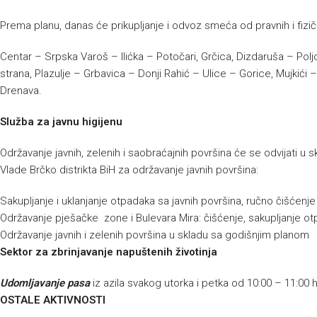
Prema planu, danas će prikupljanje i odvoz smeća od pravnih i fizičk
Centar – Srpska Varoš – Ilićka – Potočari, Grčica, Dizdaruša – Polj
strana, Plazulje – Grbavica – Donji Rahić – Ulice – Gorice, Mujkić
Drenava.
Služba za javnu higijenu
Održavanje javnih, zelenih i saobraćajnih površina će se odvijati 
Vlade Brčko distrikta BiH za održavanje javnih površina:
Sakupljanje i uklanjanje otpadaka sa javnih površina, ručno čišćenj
Održavanje pješačke zone i Bulevara Mira: čišćenje, sakupljanje ot
Održavanje javnih i zelenih površina u skladu sa godišnjim planom
Sektor za zbrinjavanje napuštenih životinja
Udomljavanje pasa
iz azila svakog utorka i petka od 10:00 – 11:00 
OSTALE AKTIVNOSTI