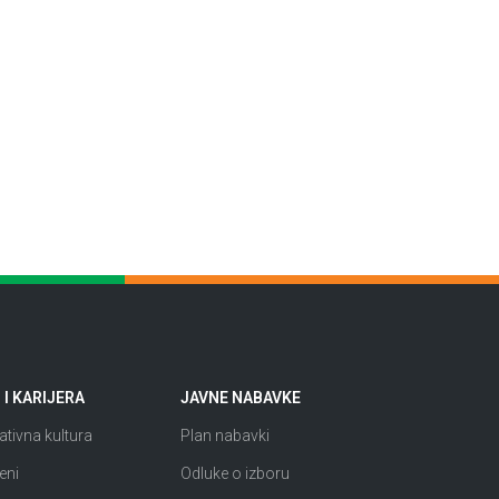
I KARIJERA
JAVNE NABAVKE
tivna kultura
Plan nabavki
eni
Odluke o izboru