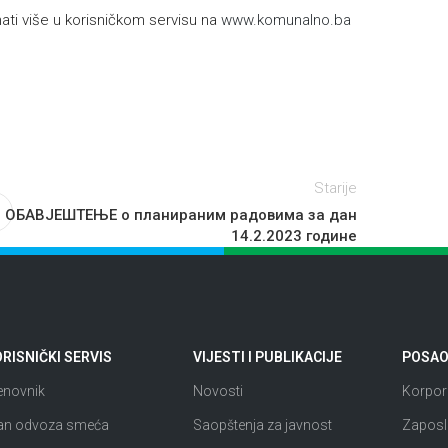
ti više u korisničkom servisu na
www.komunalno.ba
Starije
ОБАВЈЕШТЕЊЕ о планираним радовима за дан
14.2.2023 године
RISNIČKI SERVIS
VIJESTI I PUBLIKACIJE
POSAO 
enovnik
Novosti
Korpora
an odvoza smeća
Saopštenja za javnost
Zaposl