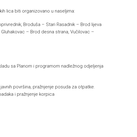
ih lica biti organizovano u naseljima:
oprivrednik, Broduša – Stari Rasadnik – Brod lijeva
i – Gluhakovac – Brod desna strana, Vučilovac –
u skladu sa Planom i programom nadležnog odjeljenja
e javnih površina, pražnjenje posuda za otpatke.
padaka i pražnjenje korpica
h