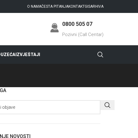
O NAMA
ČESTA PITANJA
KONTAKT
GIS
ARHIVA
0800 505 07
Pozivni (Call Centar)
DUZEĆA
IZVJEŠTAJI
AGA
NJE NOVOSTI