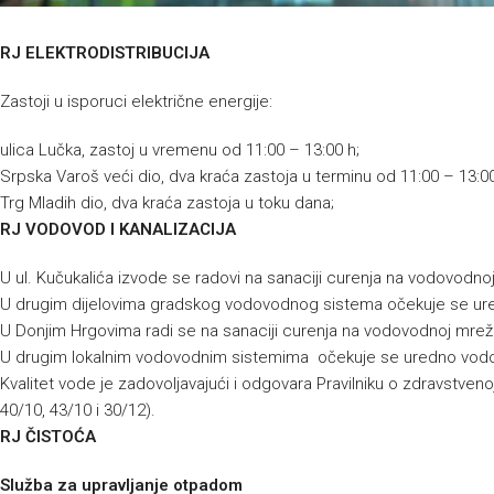
RJ ELEKTRODISTRIBUCIJA
Zastoji u isporuci električne energije:
ulica Lučka, zastoj u vremenu od 11:00 – 13:00 h;
Srpska Varoš veći dio, dva kraća zastoja u terminu od 11:00 – 13:00
Trg Mladih dio, dva kraća zastoja u toku dana;
RJ VODOVOD I KANALIZACIJA
U ul. Kučukalića izvode se radovi na sanaciji curenja na vodovodnoj
U drugim dijelovima gradskog vodovodnog sistema očekuje se ur
U Donjim Hrgovima radi se na sanaciji curenja na vodovodnoj mreži.
U drugim lokalnim vodovodnim sistemima očekuje se uredno vodo
Kvalitet vode je zadovoljavajući i odgovara Pravilniku o zdravstvenoj
40/10, 43/10 i 30/12).
RJ ČISTOĆA
Služba za upravljanje otpadom