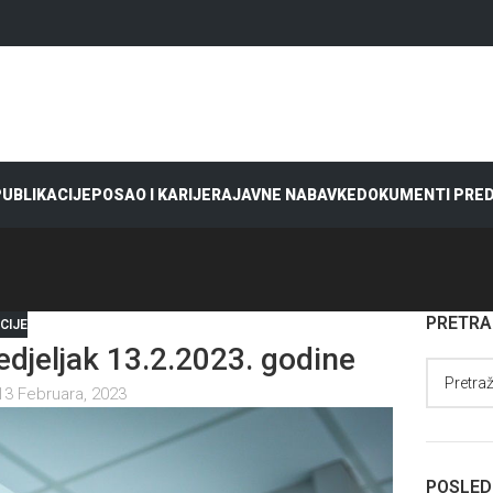
 PUBLIKACIJE
POSAO I KARIJERA
JAVNE NABAVKE
DOKUMENTI PRE
PRETR
CIJE
jeljak 13.2.2023. godine
13 Februara, 2023
POSLED