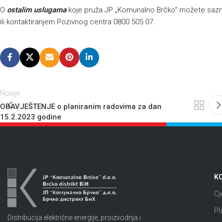
O
ostalim uslugama
koje pruža JP „Komunalno Brčko“ možete sazna
ili kontaktiranjem Pozivnog centra 0800 505 07.
Novije
OBAVJEŠTENJE o planiranim radovima za dan
15.2.2023 godine
KO
Cj
Pl
Distribucija električne energije, proizvodnja i