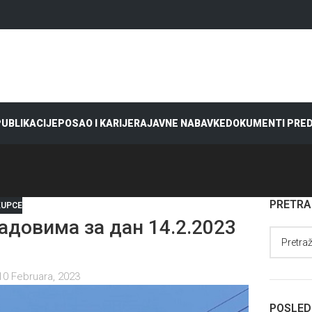
 PUBLIKACIJE
POSAO I KARIJERA
JAVNE NABAVKE
DOKUMENTI PRE
PRETR
KUPCE
довима за дан 14.2.2023
е
10 Februara, 2023
POSLED