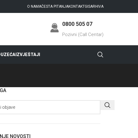
O NAMA
ČESTA PITANJA
KONTAKT
GIS
ARHIVA
0800 505 07
Pozivni (Call Centar)
DUZEĆA
IZVJEŠTAJI
AGA
NJE NOVOSTI