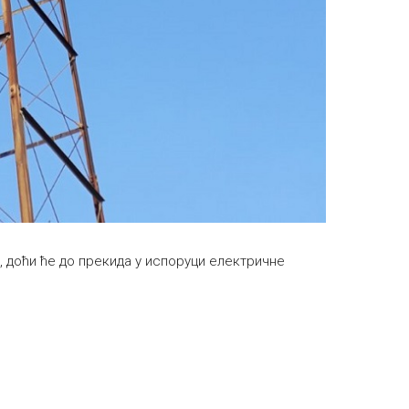
е, доћи ће до прекида у испоруци електричне