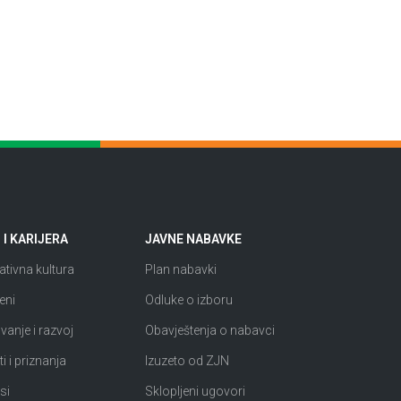
I KARIJERA
JAVNE NABAVKE
tivna kultura
Plan nabavki
eni
Odluke o izboru
anje i razvoj
Obavještenja o nabavci
i i priznanja
Izuzeto od ZJN
si
Sklopljeni ugovori