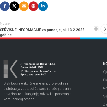
Novije
SERVISNE INFORMACIJE za ponedjeljak 13.2.2023.
godine
KO
Cj
Pl
Distribucija električne energije, proizvodnja i
Re
distribucija vode, održavanje i uređenje javnih
površina, te prikupljanje, odvoz i deponovanje
Se
komunalnog otpada.
Za