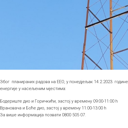
Због планираних радова на ЕЕО, у понедјељак 14.2.2023. годин
енергије у насељеним мјестима:
Бодериште дио и Горичкићи, застој у времену 09:00-11:00 h
Врановача и Боће дио, застој у времену 11:00-13:00 h
За више информација позвати 0800 505 07.