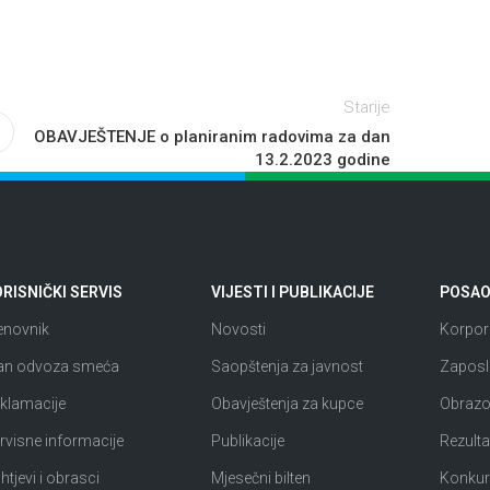
Starije
OBAVJEŠTENJE o planiranim radovima za dan
13.2.2023 godine
RISNIČKI SERVIS
VIJESTI I PUBLIKACIJE
POSAO 
enovnik
Novosti
Korpora
an odvoza smeća
Saopštenja za javnost
Zaposl
klamacije
Obavještenja za kupce
Obrazov
rvisne informacije
Publikacije
Rezultat
htjevi i obrasci
Mjesečni bilten
Konkur