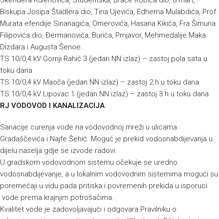
Skendera Kulenovića, Studentska, Braće Kobića dio, 8.mart,
Biskupa Josipa Štadlera dio, Tina Ujevića, Edhema Mulabdića, Prof.
Murata efendije Sinanagića, Omerovića, Hasana Kikića, Fra Šimuna
Filipovića dio, Đermanovića, Burića, Prnjavor, Mehmedalije Maka
Dizdara i Augusta Šenoe.
TS 10/0,4 kV Gornji Rahić 3 (jedan NN izlaz) – zastoj pola sata u
toku dana
TS 10/0,4 kV Maoča (jedan NN izlaz) – zastoj 2 h u toku dana
TS 10/0,4 kV Lipovac 1 (jedan NN izlaz) – zastoj 3 h u toku dana
RJ VODOVOD I KANALIZACIJA
Sanacije curenja vode na vodovodnoj mreži u ulicama
Gradaščevića i Najfe Šehić. Moguć je prekid vodosnabdijevanja u
dijelu naselja gdje se izvode radovi.
U gradskom vodovodnom sistemu očekuje se uredno
vodosnabdijevanje, a u lokalnim vodovodnim sistemima mogući su
poremećaji u vidu pada pritiska i povremenih prekida u isporuci
vode prema krajnjim potrošačima.
Kvalitet vode je zadovoljavajući i odgovara Pravilniku o