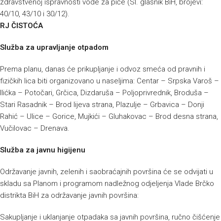
zdravstvenoj ispravnosti vode za piće (Sl. glasnik BiH, brojevi:
40/10, 43/10 i 30/12).
RJ ČISTOĆA
Služba za upravljanje otpadom
Prema planu, danas će prikupljanje i odvoz smeća od pravnih i
fizičkih lica biti organizovano u naseljima: Centar – Srpska Varoš –
Ilićka – Potočari, Grčica, Dizdaruša – Poljoprivrednik, Broduša –
Stari Rasadnik – Brod lijeva strana, Plazulje – Grbavica – Donji
Rahić – Ulice – Gorice, Mujkići – Gluhakovac – Brod desna strana,
Vučilovac – Drenava.
Služba za javnu higijenu
Održavanje javnih, zelenih i saobraćajnih površina će se odvijati u
skladu sa Planom i programom nadležnog odjeljenja Vlade Brčko
distrikta BiH za održavanje javnih površina:
Sakupljanje i uklanjanje otpadaka sa javnih površina, ručno čišćenje