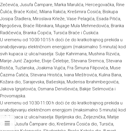
Zečevića, Jusufa Čampare, Marka Marulića, Hercegovačka, Rine
Čulića, Braće Kobić, Milana Rakića, Krešimira Ćosića, Biskupa
Josipa Štadlera, Miroslava Krleže, Vase Pelagića, Esada Pitića,
Njegoševa, Braće Ribnikara, Mujage Mula Mehmedovića, Branka
Radičevića, Branka Ćopića, Tursića Braće i Ćuskića.
U vremenu od 10:00-10:15 h doći će do kratkotrajnog prekida u
snabdijevanju električnom energijom (maksimalno 5 minuta) kod
svih kupaca iz ulica/naselja: Sulje Kahrimana, Mushina Rizvića,
Marije Jurić Zagorke, Elvije Čelebije, Stevana Sremca, Stevana
Rističa, Tuzlanska, Joakima Vujića, Fra Šimuna Filipovića, Muse
Ćazima Ćatića, Stevana Hristića, Ivana Meštrovića, Kulina Bana,
Kožara dio, Sarajevska, Bašeskija, Muderisa Ibrahimbegovića,
Jakova Ignjatovića, Osmana Derviševića, Bakije Selimovića i
Provomajska.
U vremenu od 10:30-11:00 h doći će do kratkotrajnog prekida u
snabdijevanju električnom energijom (maksimalno 5 minuta) kod
svih kupaca iz ulica/naselja: Bijeljinska dio, Željeznička, Matije
Gupca, Jusufa Čampare dio, Krešimira Ćosića dio, Tursića,