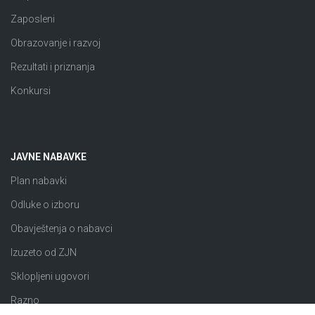
Zaposleni
Obrazovanje i razvoj
Rezultati i priznanja
Konkursi
JAVNE NABAVKE
Plan nabavki
Odluke o izboru
Obavještenja o nabavci
Izuzeto od ZJN
Sklopljeni ugovori
Razno