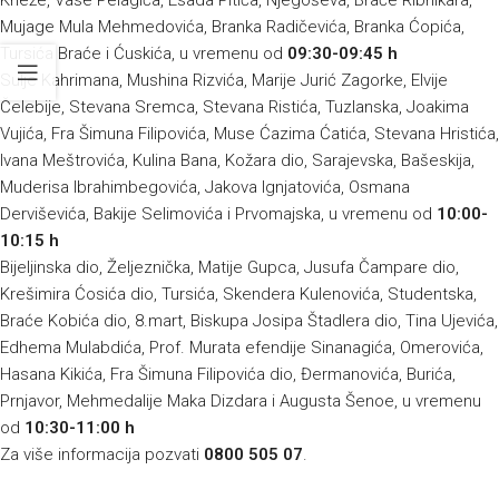
Mujage Mula Mehmedovića, Branka Radičevića, Branka Ćopića,
Tursića Braće i Ćuskića, u vremenu od
09:30-09:45 h
Sulje Kahrimana, Mushina Rizvića, Marije Jurić Zagorke, Elvije
Čelebije, Stevana Sremca, Stevana Ristića, Tuzlanska, Joakima
Vujića, Fra Šimuna Filipovića, Muse Ćazima Ćatića, Stevana Hristića,
Ivana Meštrovića, Kulina Bana, Kožara dio, Sarajevska, Bašeskija,
Muderisa Ibrahimbegovića, Jakova Ignjatovića, Osmana
Derviševića, Bakije Selimovića i Prvomajska, u vremenu od
10:00-
10:15 h
Bijeljinska dio, Željeznička, Matije Gupca, Jusufa Čampare dio,
Krešimira Ćosića dio, Tursića, Skendera Kulenovića, Studentska,
Braće Kobića dio, 8.mart, Biskupa Josipa Štadlera dio, Tina Ujevića,
Edhema Mulabdića, Prof. Murata efendije Sinanagića, Omerovića,
Hasana Kikića, Fra Šimuna Filipovića dio, Đermanovića, Burića,
Prnjavor, Mehmedalije Maka Dizdara i Augusta Šenoe, u vremenu
od
10:30-11:00 h
Za više informacija pozvati
0800 505 07
.