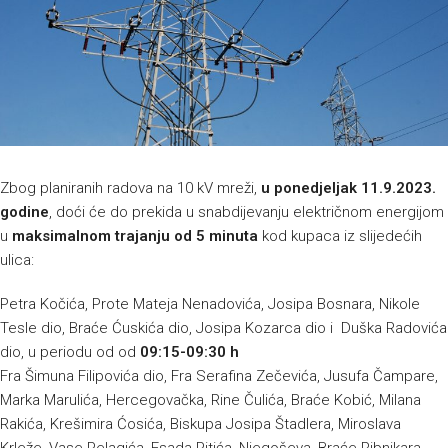
Zbog planiranih radova na 10 kV mreži,
u ponedjeljak 11.9.2023.
godine
, doći će do prekida u snabdijevanju električnom energijom
u
maksimalnom trajanju od 5 minuta
kod kupaca iz slijedećih
ulica:
Petra Kočića, Prote Mateja Nenadovića, Josipa Bosnara, Nikole
Tesle dio, Braće Ćuskića dio, Josipa Kozarca dio i Duška Radovića
dio, u periodu od od
09:15-09:30 h
Fra Šimuna Filipovića dio, Fra Serafina Zečevića, Jusufa Čampare,
Marka Marulića, Hercegovačka, Rine Čulića, Braće Kobić, Milana
Rakića, Krešimira Ćosića, Biskupa Josipa Štadlera, Miroslava
Krleže, Vase Pelagića, Esada Pitića, Njegoševa, Braće Ribnikara,