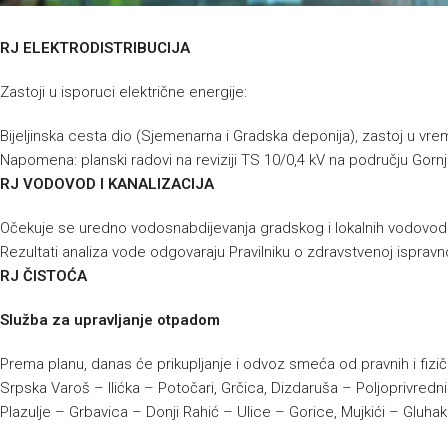
RJ ELEKTRODISTRIBUCIJA
Zastoji u isporuci električne energije:
Bijeljinska cesta dio (Sjemenarna i Gradska deponija), zastoj u vr
Napomena: planski radovi na reviziji TS 10/0,4 kV na području Gorn
RJ VODOVOD I KANALIZACIJA
Očekuje se uredno vodosnabdijevanja gradskog i lokalnih vodovo
Rezultati analiza vode odgovaraju Pravilniku o zdravstvenoj ispravno
RJ ČISTOĆA
Služba za upravljanje otpadom
Prema planu, danas će prikupljanje i odvoz smeća od pravnih i fizičk
Srpska Varoš – Ilićka – Potočari, Grčica, Dizdaruša – Poljoprivredni
Plazulje – Grbavica – Donji Rahić – Ulice – Gorice, Mujkići – Gluh