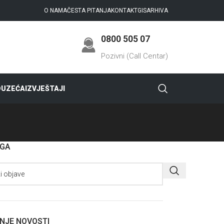
O NAMA
ČESTA PITANJA
KONTAKT
GIS
ARHIVA
0800 505 07
Pozivni (Call Centar)
DUZEĆA
IZVJEŠTAJI
AGA
NJE NOVOSTI