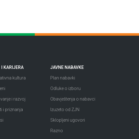
I KARIJERA
JAVNE NABAVKE
tivna kultura
Plan nabavki
eni
Odluke o izboru
anje i razvoj
Obavještenja o nabavci
i i priznanja
Izuzeto od ZJN
si
Sklopljeni ugovori
Razno