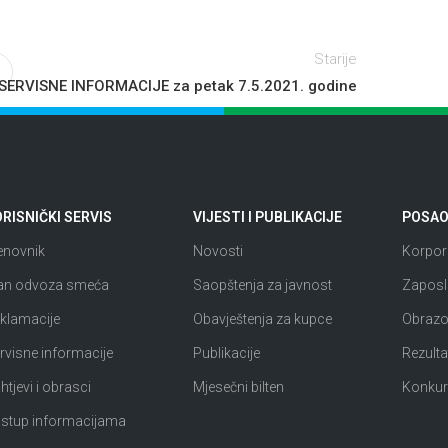
Starije
SERVISNE INFORMACIJE za petak 7.5.2021. godine
RISNIČKI SERVIS
VIJESTI I PUBLIKACIJE
POSAO 
enovnik
Novosti
Korpora
an odvoza smeća
Saopštenja za javnost
Zaposl
klamacije
Obavještenja za kupce
Obrazov
rvisne informacije
Publikacije
Rezultat
htjevi i obrasci
Mjesečni bilten
Konkur
istup informacijama