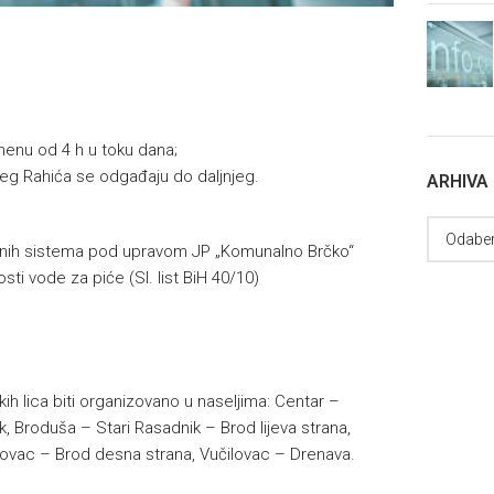
emenu od 4 h u toku dana;
jeg Rahića se odgađaju do daljnjeg.
ARHIVA
dnih sistema pod upravom JP „Komunalno Brčko“
sti vode za piće (Sl. list BiH 40/10)
ih lica biti organizovano u naseljima: Centar –
k, Broduša – Stari Rasadnik – Brod lijeva strana,
akovac – Brod desna strana, Vučilovac – Drenava.