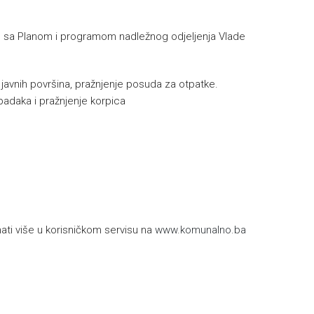
a Planom i programom nadležnog odjeljenja Vlade
e javnih površina, pražnjenje posuda za otpatke.
padaka i pražnjenje korpica
h
ti više u korisničkom servisu na
www.komunalno.ba