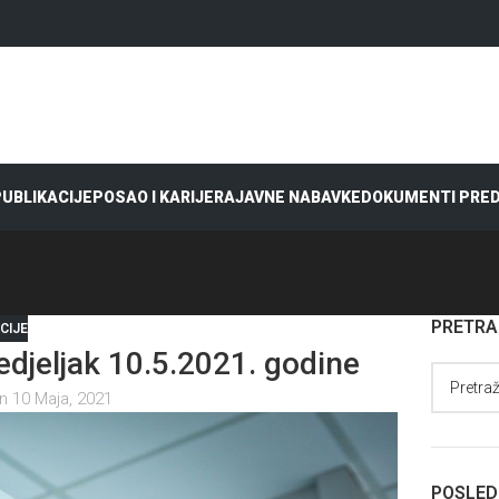
 PUBLIKACIJE
POSAO I KARIJERA
JAVNE NABAVKE
DOKUMENTI PRE
PRETR
CIJE
jeljak 10.5.2021. godine
n 10 Maja, 2021
POSLED