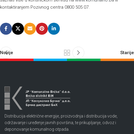
saznati više u korisničkom servisu na
www.komunalno.ba
ili
kontaktiranjem Pozivnog centra 0800 505 07.
Novije
Starije
Distribucija električne energije, proizvodnja i distribucija vode,
održavanje i uređenje javnih površina, te prikupljanje, odvoz i
deponovanje komunalnog otpada.