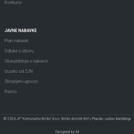
Konkursi
JAVNE NABAVKE
Plan nabavki
Odluke o izboru
Obavještenja o nabavci
Izuzeto od ZJN
Sklopljeni ugovori
Razno
© 2026 JP “Komunalno Brčko” d.o.o. Brčko distrikt BiH |
Pravila i uslovi korištenja
Designed by
M