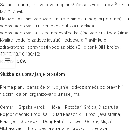
Sanacija curenja na vodovodnoj mreži će se izvoditi u MZ Štrepci i
MZ G. Zovik
Na svim lokalnim vodovodnim sistemima su mogući poremećaji u
vodosnadbijevanju u vidu pada pritiska i prekida
vodosnadbijevanja, usled nedovoljne količine vode na izvorištima
Kvalitet vode je zadovoljavajući i odgovara Pravilniku o
zdravstvenoj ispravnosti vode za piće (Sl. glasnik BiH, brojevi:
40/10, 43/10 i 30/12).
RJ ČISTOĆA
Služba za upravljanje otpadom
Prema planu, danas će prikupljanje i odvoz smeća od pravnih i
fizičkih lica biti organizovano u naseljima:
Centar – Srpska Varoš – Ilićka – Potočari, Grčica, Dizdaruša –
Poljoprivrednik, Broduša – Stari Rasadnik – Brod lijeva strana,
Plazulje – Grbavica – Donji Rahić – Ulice – Gorice, Mujkići –
Gluhakovac – Brod desna strana, Vučilovac – Drenava.