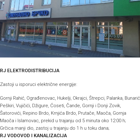
RJ ELEKTRODISTRIBUCIJA
Zastoji u isporuci električne energije:
Gornji Rahić, Ograđenovac, Hukelji, Okrajci, Štrepci, Palanka, Bunarić
Peškiri, Vujičići, Džigure, Ćoseti, Čande, Gornji i Donji Zovik,
Šatorovići, Repino Brdo, Krnjića Brdo, Prutače, Maoča, Gornja
Maoča i Islamovac, prekid u trajanju od 5 minuta oko 12:00 h;
Grčica manji dio, zastoj u trajanju do 1 h u toku dana;
RJ VODOVOD I KANALIZACIJA