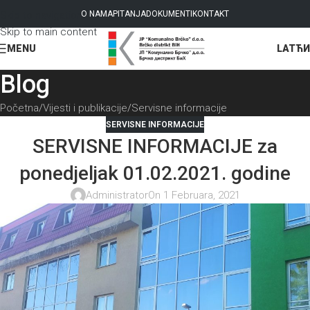
Skip to navigation
O NAMA
PITANJA
DOKUMENTI
KONTAKT
Skip to main content
LAT
ЋИ
MENU
Blog
Početna
Vijesti i publikacije
Servisne informacije
SERVISNE INFORMACIJE
SERVISNE INFORMACIJE za
ponedjeljak 01.02.2021. godine
Administrator
On 1 Februara, 2021