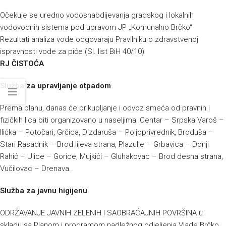
Očekuje se uredno vodosnabdijevanja gradskog i lokalnih
vodovodnih sistema pod upravom JP „Komunalno Brčko“
Rezultati analiza vode odgovaraju Pravilniku o zdravstvenoj
ispravnosti vode za piće (Sl. list BiH 40/10)
RJ ČISTOĆA
Služba za upravljanje otpadom
Prema planu, danas će prikupljanje i odvoz smeća od pravnih i
fizičkih lica biti organizovano u naseljima: Centar – Srpska Varoš –
Ilićka – Potočari, Grčica, Dizdaruša – Poljoprivrednik, Broduša –
Stari Rasadnik – Brod lijeva strana, Plazulje – Grbavica – Donji
Rahić – Ulice – Gorice, Mujkići – Gluhakovac – Brod desna strana,
Vučilovac – Drenava.
Služba za javnu higijenu
ODRŽAVANJE JAVNIH ZELENIH I SAOBRAĆAJNIH POVRŠINA u
skladu sa Planom i programom nadležnog odjeljenja Vlade Brčko