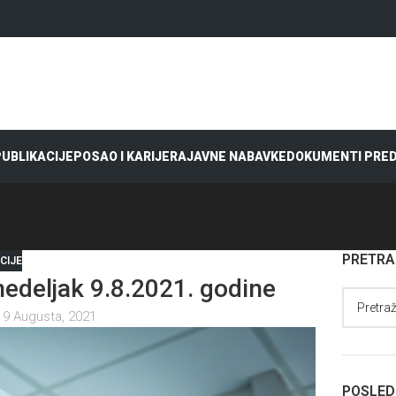
 PUBLIKACIJE
POSAO I KARIJERA
JAVNE NABAVKE
DOKUMENTI PRE
PRETR
CIJE
deljak 9.8.2021. godine
 9 Augusta, 2021
POSLED