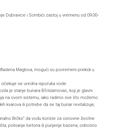
onje Dubravice i Sombići zastoj u vremenu od 09:00-
 Mladena Maglova, mogući su povremeni prekidi u
 očekuje se uredna isporuka vode.
ila je stanje bunara B5-Islamovac, koji je glavni
enja na ovom sistemu, iako radimo sve što možemo
h kvarova ili potrebe da se taj bunar revitalizuje,
unalno Brčko“ da vodu koriste za osnovne životne
šta, polivanje betona ili punjenje bazena, odnosno