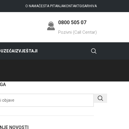
O NAMA
ČESTA PITANJA
KONTAKT
GIS
ARHIVA
0800 505 07
Pozivni (Call Centar)
DUZEĆA
IZVJEŠTAJI
AGA
NJE NOVOSTI