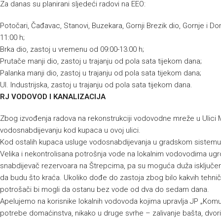
Za danas su planirani sljedeći radovi na EEO:
Potočari, Čađavac, Stanovi, Buzekara, Gornji Brezik dio, Gornje i D
11:00 h;
Brka dio, zastoj u vremenu od 09:00-13:00 h;
Prutače manji dio, zastoj u trajanju od pola sata tijekom dana;
Palanka manji dio, zastoj u trajanju od pola sata tijekom dana;
Ul. Industrijska, zastoj u trajanju od pola sata tijekom dana.
RJ VODOVOD I KANALIZACIJA
Zbog izvođenja radova na rekonstrukciji vodovodne mreže u Ulici
vodosnabdijevanju kod kupaca u ovoj ulici.
Kod ostalih kupaca usluge vodosnabdijevanja u gradskom sistemu
Velika i nekontrolisana potrošnja vode na lokalnim vodovodima ugroz
snabdijevač rezervoara na Štrepcima, pa su moguća duža isključ
da budu što kraća. Ukoliko dođe do zastoja zbog bilo kakvih tehnički
potrošači bi mogli da ostanu bez vode od dva do sedam dana.
Apelujemo na korisnike lokalnih vodovoda kojima upravlja JP „Kom
potrebe domaćinstva, nikako u druge svrhe – zalivanje bašta, dvori