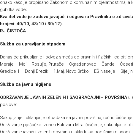
onako kako je propisano Zakonom o komunalnim djelatnostima, a ko
gubitka vode;
Kvalitet vode je zadovoljavajući i odgovara Pravilniku o zdravst
brojevi: 40/10, 43/10 i 30/12).
RJ ČISTOĆA
Služba za upravljanje otpadom
Danas će prikupljanje i odvoz smeća od pravnih i fizičkih lica biti 
Meraje – Ivici – Rosulje, Prutače – Ograđenovac – Čande – Ćoseti –
Gredice 1 – Donji Brezik – 1.Maj, Novo Brčko – EŠ Naselje – Bijelji
Služba za javnu higijenu
ODRŽAVANJE JAVNIH ZELENIH I SAOBRAĆAJNIH POVRŠINA
u 
poslove:
Sakupljanje i uklanjanje otpadaka sa javnih površina, ručno čišćenj
Održavanje pješačke zone i Bulevara Mira: čišćenje, sakupljanje ot
Održavanje javnih i zelenih površina u skladu sa godišnjim planom