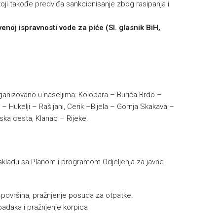
ji takođe predviđa sankcionisanje zbog rasipanja i
venoj ispravnosti vode za piće (Sl. glasnik BiH,
organizovano u naseljima: Kolobara – Burića Brdo –
 Hukelji – Rašljani, Cerik –Bijela – Gornja Skakava –
nska cesta, Klanac – Rijeke.
skladu sa Planom i programom Odjeljenja za javne
e površina, pražnjenje posuda za otpatke.
padaka i pražnjenje korpica