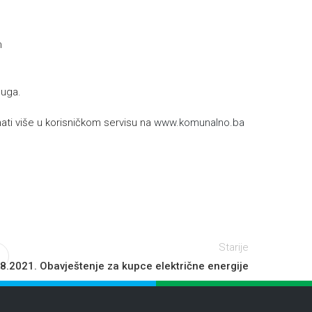
h
luga.
ti više u korisničkom servisu na
www.komunalno.ba
Starije
.8.2021. Obavještenje za kupce električne energije