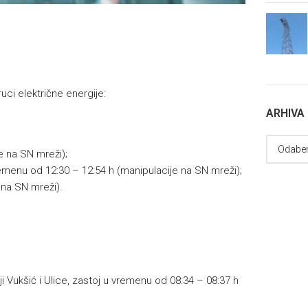
uci električne energije:
ARHIVA
e na SN mreži);
vremenu od 12:30 – 12:54 h (manipulacije na SN mreži);
 na SN mreži).
nji Vukšić i Ulice, zastoj u vremenu od 08:34 – 08:37 h