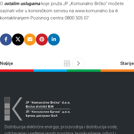
O
ostalim uslugama
koje pruža JP „Komunalno Brčko“ možete
saznati više u korisničkom servisu na
www.komunalno.ba
ili
kontaktiranjem Pozivnog centra 0800 505 07.
Novije
Starije
Distribucija električne energije, proizvodnja i distribucija vode,
održavanje i uređenje javnih površina, te prikupljanje, odvoz i