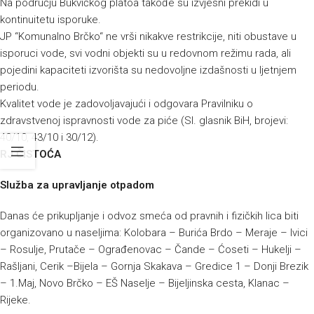
Na području Bukvičkog platoa takođe su izvjesni prekidi u
kontinuitetu isporuke.
JP “Komunalno Brčko“ ne vrši nikakve restrikcije, niti obustave u
isporuci vode, svi vodni objekti su u redovnom režimu rada, ali
pojedini kapaciteti izvorišta su nedovoljne izdašnosti u ljetnjem
periodu.
Kvalitet vode je zadovoljavajući i odgovara Pravilniku o
zdravstvenoj ispravnosti vode za piće (Sl. glasnik BiH, brojevi:
40/10, 43/10 i 30/12).
RJ ČISTOĆA
Služba za upravljanje otpadom
Danas će prikupljanje i odvoz smeća od pravnih i fizičkih lica biti
organizovano u naseljima: Kolobara – Burića Brdo – Meraje – Ivici
– Rosulje, Prutače – Ograđenovac – Čande – Ćoseti – Hukelji –
Rašljani, Cerik –Bijela – Gornja Skakava – Gredice 1 – Donji Brezik
– 1.Maj, Novo Brčko – EŠ Naselje – Bijeljinska cesta, Klanac –
Rijeke.