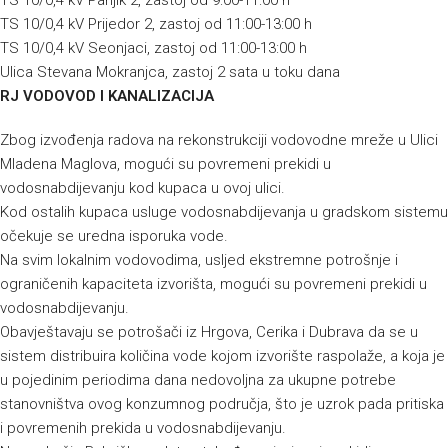
TS 10/0,4 kV Panjik 2, zastoj od 9:00-11:00 h
TS 10/0,4 kV Prijedor 2, zastoj od 11:00-13:00 h
TS 10/0,4 kV Seonjaci, zastoj od 11:00-13:00 h
Ulica Stevana Mokranjca, zastoj 2 sata u toku dana
RJ VODOVOD I KANALIZACIJA
Zbog izvođenja radova na rekonstrukciji vodovodne mreže u Ulici
Mladena Maglova, mogući su povremeni prekidi u
vodosnabdijevanju kod kupaca u ovoj ulici.
Kod ostalih kupaca usluge vodosnabdijevanja u gradskom sistemu
očekuje se uredna isporuka vode.
Na svim lokalnim vodovodima, usljed ekstremne potrošnje i
ograničenih kapaciteta izvorišta, mogući su povremeni prekidi u
vodosnabdijevanju.
Obavještavaju se potrošači iz Hrgova, Cerika i Dubrava da se u
sistem distribuira količina vode kojom izvorište raspolaže, a koja je
u pojedinim periodima dana nedovoljna za ukupne potrebe
stanovništva ovog konzumnog područja, što je uzrok pada pritiska
i povremenih prekida u vodosnabdijevanju.