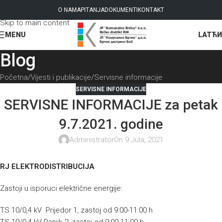
Skip to navigation
O NAMA
PITANJA
DOKUMENTI
KONTAKT
Skip to main content
LAT
ЋИ
MENU
Blog
Početna
Vijesti i publikacije
Servisne informacije
SERVISNE INFORMACIJE
SERVISNE INFORMACIJE za petak
9.7.2021. godine
Administrator
On 9 Jula, 2021
RJ ELEKTRODISTRIBUCIJA
Zastoji u isporuci električne energije:
TS 10/0,4 kV Prijedor 1, zastoj od 9:00-11:00 h