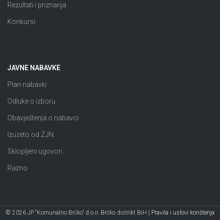
Rezultati i priznanja
Konkursi
JAVNE NABAVKE
Plan nabavki
Odluke o izboru
Obavještenja o nabavci
Izuzeto od ZJN
Sklopljeni ugovori
Razno
© 2026 JP “Komunalno Brčko” d.o.o. Brčko distrikt BiH |
Pravila i uslovi korištenja