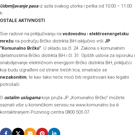
Udomljavanje pasa
iz azila svakog utorka i petka od 10:00 – 11:00
h
OSTALE AKTIVNOSTI
Sve radove na priključivanju na
vodovodnu
i
elektroenergetsku
mrežu
na području Brčko distrikta BiH isključivo vrši
JP
“Komunalno Brčko”
. U skladu sa čl. 24. Zakona o komunalnim
djelatnostima Brčko distrikta BiH i čl. 31. Opštih uslova za isporuku i
snabdijevanje električnom energijom Brčko distrikta BiH, priključci
koji budu izgrađeni od strane trećih lica, smatraće se
nezakonitim
, te kao takvi neće moći biti registrovani kao legalni
potrošači.
O
ostalim uslugama
koje pruža JP „Komunalno Brčko“ možete
saznati više u korisničkom servisu na
www.komunalno.ba
ili
kontaktiranjem Pozivnog centra 0800 505 07.