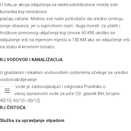
U toku je akcija isključenja sa elektrodistributivne mreže svih
korisnika koji neredovno
plaćaju račune. Molimo sve naše potrošače da uredno izmiruju
svoje obaveze, jer u suprotnom osim duga morati će platiti i
troškove ponovnog uključenja koji iznose 65 KM, ukoliko se
isključenje vrši na mjernom mjestu a 130 KM ako se isključenje vrši
na stubu ili krovnom nosaču.
RJ VODOVOD I KANALIZACIJA
U gradskom i lokalnim vodovodnim sistemima očekuje se uredno
vodosnabdijevanje.
Kvalitet vode je zadovoljavajući i odgovara Pravilniku o
zdravstvenoj ispravnosti vode za piće (Sl. glasnik BiH, brojevi:
40/10, 43/10 i 30/12).
RJ ČISTOĆA
Služba za upravljanje otpadom