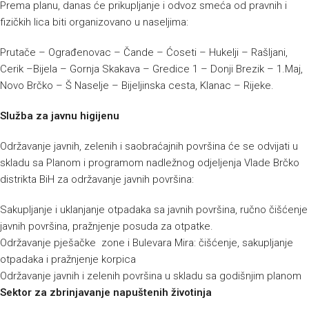
Prema planu, danas će prikupljanje i odvoz smeća od pravnih i
fizičkih lica biti organizovano u naseljima:
Prutače – Ograđenovac – Čande – Ćoseti – Hukelji – Rašljani,
Cerik –Bijela – Gornja Skakava – Gredice 1 – Donji Brezik – 1.Maj,
Novo Brčko – Š Naselje – Bijeljinska cesta, Klanac – Rijeke.
Služba za javnu higijenu
Održavanje javnih, zelenih i saobraćajnih površina će se odvijati u
skladu sa Planom i programom nadležnog odjeljenja Vlade Brčko
distrikta BiH za održavanje javnih površina:
Sakupljanje i uklanjanje otpadaka sa javnih površina, ručno čišćenje
javnih površina, pražnjenje posuda za otpatke.
Održavanje pješačke zone i Bulevara Mira: čišćenje, sakupljanje
otpadaka i pražnjenje korpica
Održavanje javnih i zelenih površina u skladu sa godišnjim planom
Sektor za zbrinjavanje napuštenih životinja