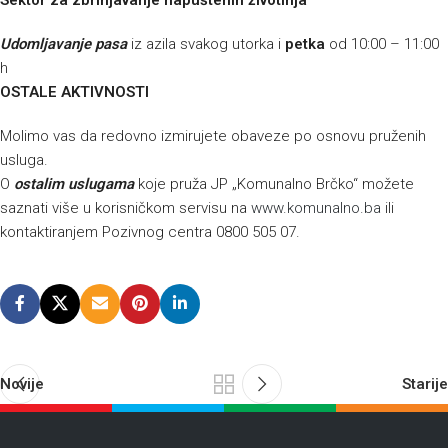
Sektor za zbrinjavanje napuštenih životinja
Udomljavanje pasa
iz azila svakog utorka i
petka
od 10:00 – 11:00
h
OSTALE AKTIVNOSTI
Molimo vas da redovno izmirujete obaveze po osnovu pruženih
usluga.
O
ostalim uslugama
koje pruža JP „Komunalno Brčko“ možete
saznati više u korisničkom servisu na
www.komunalno.ba
ili
kontaktiranjem Pozivnog centra 0800 505 07.
Novije
Starije