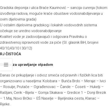
Gradska deponija i ulica Braće Kaurinović – sancija curenja (tokom
izvođenja radova, moguće kraće obustave vodosnabdijevanja u
ovim dijelovima grada)
U ostalim dijelovima gradskog i lokalnih vodovodnih sistema
očekuje se uredno vodosnabdijevanje
Kvalitet vode je zadovoljavajući i odgovara Pravilniku o
zdravstvenoj ispravnosti vode za piće (Sl. glasnik BiH, brojevi
40/10,43/10 I 30/12)
RJ ČISTOĆA
Služba za upravljanje otpadom
Danas će prikupljanje i odvoz smeća od pravnih i fizičkih lica biti
organizovano u naseljima: Kolobara – Burića Brdo – Meraje – Ivici
– Rosulje, Prutače – Ograđenovac – Čande – Ćoseti – Hukelji –
Rašljani, Cerik –Bijela – Gornja Skakava – Gredice 1 – Donji Brezik
– 1.Maj, Novo Brčko – EŠ Naselje – Bijeljinska cesta, Klanac –
Rijeke.