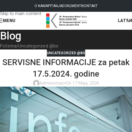
Skip to navigation
O NAMA
PITANJA
DOKUMENTI
KONTAKT
Skip to main content
LAT
ЋИ
MENU
Blog
Početna
Uncategorized @bs
UNCATEGORIZED @BS
SERVISNE INFORMACIJE za petak
17.5.2024. godine
Administrator
On 17 Maja, 2024