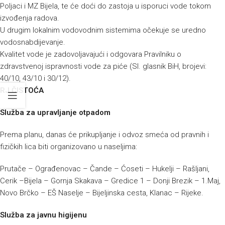
Poljaci i MZ Bijela, te će doći do zastoja u isporuci vode tokom
izvođenja radova.
U drugim lokalnim vodovodnim sistemima očekuje se uredno
vodosnabdijevanje.
Kvalitet vode je zadovoljavajući i odgovara Pravilniku o
zdravstvenoj ispravnosti vode za piće (Sl. glasnik BiH, brojevi:
40/10, 43/10 i 30/12).
RJ ČISTOĆA
Služba za upravljanje otpadom
Prema planu, danas će prikupljanje i odvoz smeća od pravnih i
fizičkih lica biti organizovano u naseljima:
Prutače – Ograđenovac – Čande – Ćoseti – Hukelji – Rašljani,
Cerik –Bijela – Gornja Skakava – Gredice 1 – Donji Brezik – 1.Maj,
Novo Brčko – EŠ Naselje – Bijeljinska cesta, Klanac – Rijeke.
Služba za javnu higijenu