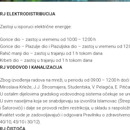
RJ ELEKTRODISTRIBUCIJA
Zastoji u isporuci električne energije:
Gorice dio – zastoj u vremenu od 10:00 – 12:00 h
Gorice dio – Plazulje dio i Plazuljska dio – zastoj u vremenu od 12:
Rahić manji dio – zastoj u trajanju od 1 h tokom dana
Krbeti dio – zastoj u trajanju od 1 h tokom dana
RJ VODOVOD I KANALIZACIJA
Zbog izvođenja radova na mreži, u periodu od 09:00 – 12:00 h doć
Miroslava Krleže, J.J. Štrosmajera, Studentska, V. Pelagića, E. Pitića
U ostalim dijelovima gradskog vodovodnog sistema očekuje se u
U svim naseljima koja se snabdijevaju sa izvorišta Islamovac (Štrepci
i Šatorovići) i dalje se provodi režim restrikcija, u skladu s raspo
Kvalitet vode je zadovoljavajući i odgovara Pravilniku o zdravstvenoj
40/10, 43/10 i 30/12).
RJ ČISTOĆA