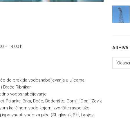
00 – 14:00 h
ARHIVA
i će do prekida vodosnabdijevanja u ulicama
 i Braće Ribnikar
redno vodosnabdijevanje
, Palanka, Brka, Boće, Boderište, Gornji i Donji Zovik
loživom količinom vode kojom izvorište raspolaže
 ispravnosti vode za piće (Sl. glasnik BiH, brojevi: