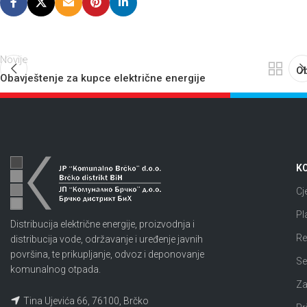
Novije
Ob
Obavještenje za kupce električne energije
KO
Cj
Pl
Distribucija električne energije, proizvodnja i
Re
distribucija vode, održavanje i uređenje javnih
površina, te prikupljanje, odvoz i deponovanje
Se
komunalnog otpada.
Za
Tina Ujevića 66, 76100, Brčko