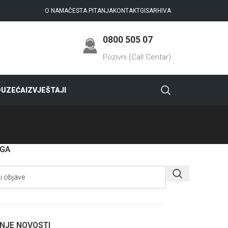
O NAMA
ČESTA PITANJA
KONTAKT
GIS
ARHIVA
0800 505 07
Pozivni (Call Centar)
DUZEĆA
IZVJEŠTAJI
AGA
NJE NOVOSTI