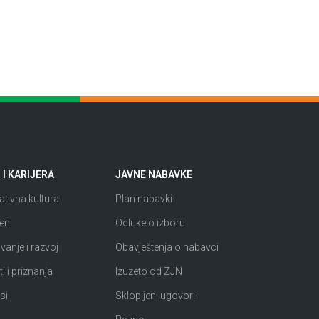
I KARIJERA
JAVNE NABAVKE
tivna kultura
Plan nabavki
eni
Odluke o izboru
anje i razvoj
Obavještenja o nabavci
i i priznanja
Izuzeto od ZJN
si
Sklopljeni ugovori