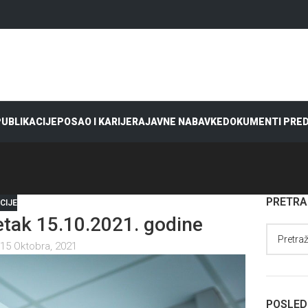
 PUBLIKACIJE
POSAO I KARIJERA
JAVNE NABAVKE
DOKUMENTI PRE
PRETR
CIJE
ak 15.10.2021. godine
15 Oktobra, 2021
POSLED