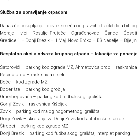
Služba za upravljanje otpadom
Danas će prikupljanje i odvoz smeća od pravnih i fizičkih lica biti 
Meraje – Ivici – Rosulje, Prutače – Ograđenovac – Čande – Ćoseti –
Gredice 1 – Donji Brezik – 1.Maj, Novo Brčko – EŠ Naselje – Bijelji
Besplatna akcija odvoza krupnog otpada – lokacije za ponedje
Šatorovići – parking kod zgrade MZ, Ahmetovića brdo – raskrsnica
Repino brdo – raskrsnica u selu
Boće – kod zgrade MZ
Boderište – parking kod groblja
Omerbegovača – parking kod fudbalskog igrališta
Gornji Zovik – raskrsnica Kišeljak
Zovik – parking kod malog nogometnog igrališta
Donji Zovik – skretanje za Donji Zovik kod autobuske stanice
Štrepci – parking kod zgrade MZ
Donji Brezik – parking kod fudbalskog igrališta, Interplet parking