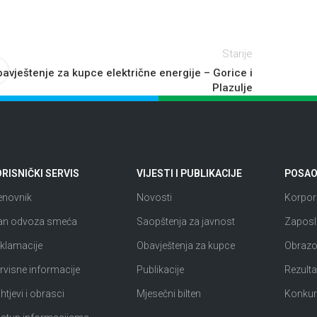
Starije
avještenje za kupce električne energije – Gorice i
Plazulje
RISNIČKI SERVIS
VIJESTI I PUBLIKACIJE
POSAO 
enovnik
Novosti
Korpora
an odvoza smeća
Saopštenja za javnost
Zaposl
klamacije
Obavještenja za kupce
Obrazov
rvisne informacije
Publikacije
Rezultat
htjevi i obrasci
Mjesečni bilten
Konkur