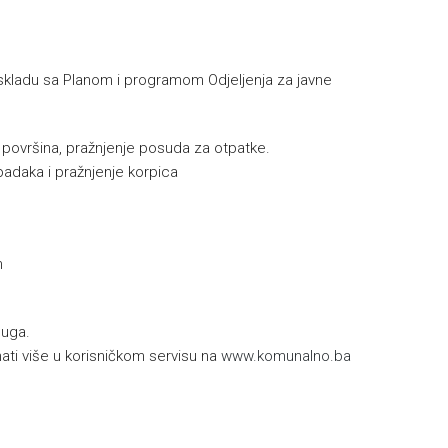
skladu sa Planom i programom Odjeljenja za javne
e površina, pražnjenje posuda za otpatke.
padaka i pražnjenje korpica
h
luga.
ti više u korisničkom servisu na
www.komunalno.ba