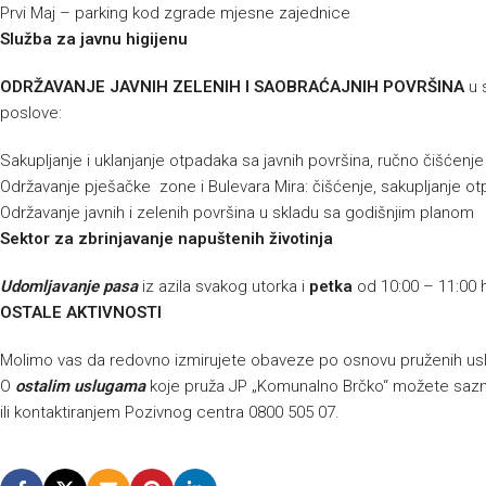
Prvi Maj – parking kod zgrade mjesne zajednice
Služba za javnu higijenu
ODRŽAVANJE JAVNIH ZELENIH I SAOBRAĆAJNIH POVRŠINA
u 
poslove:
Sakupljanje i uklanjanje otpadaka sa javnih površina, ručno čišćenj
Održavanje pješačke zone i Bulevara Mira: čišćenje, sakupljanje ot
Održavanje javnih i zelenih površina u skladu sa godišnjim planom
Sektor za zbrinjavanje napuštenih životinja
Udomljavanje pasa
iz azila svakog utorka i
petka
od 10:00 – 11:00 
OSTALE AKTIVNOSTI
Molimo vas da redovno izmirujete obaveze po osnovu pruženih us
O
ostalim uslugama
koje pruža JP „Komunalno Brčko“ možete sazna
ili kontaktiranjem Pozivnog centra 0800 505 07.