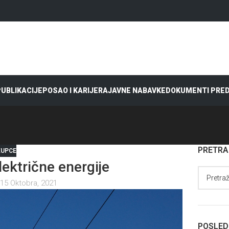
 PUBLIKACIJE
POSAO I KARIJERA
JAVNE NABAVKE
DOKUMENTI PRE
PRETR
KUPCE
ektrične energije
15 Oktobra, 2021
POSLED