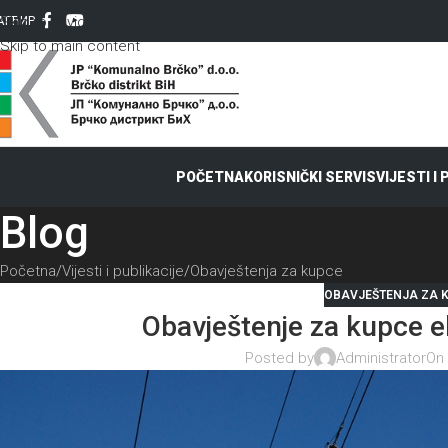
Skip to navigation
AT
ЋИР
Skip to main content
POČETNA
KORISNIČKI SERVIS
VIJESTI I
Blog
Početna
Vijesti i publikacije
Obavještenja za kupce
OBAVJEŠTENJA ZA 
Obavještenje za kupce el
Posted by
Administrator
On 