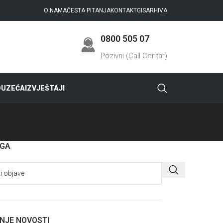
O NAMA
ČESTA PITANJA
KONTAKT
GIS
ARHIVA
0800 505 07
Pozivni (Call Centar)
DUZEĆA
IZVJEŠTAJI
AGA
NJE NOVOSTI