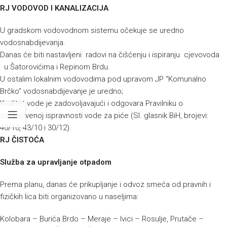
RJ VODOVOD I KANALIZACIJA
U gradskom vodovodnom sistemu očekuje se uredno
vodosnabdijevanja.
Danas će biti nastavljeni radovi na čišćenju i ispiranju cjevovoda
u Šatorovićima i Repinom Brdu.
U ostalim lokalnim vodovodima pod upravom JP “Komunalno
Brčko” vodosnabdijevanje je uredno;
Kvalitet vode je zadovoljavajući i odgovara Pravilniku o
zdravstvenoj ispravnosti vode za piće (Sl. glasnik BiH, brojevi:
40/10, 43/10 i 30/12).
RJ ČISTOĆA
Služba za upravljanje otpadom
Prema planu, danas će prikupljanje i odvoz smeća od pravnih i
fizičkih lica biti organizovano u naseljima:
Kolobara – Burića Brdo – Meraje – Ivici – Rosulje, Prutače –