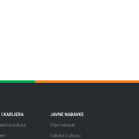
I KARIJERA
JAVNE NABAVKE
tivna kultura
Plan nabavki
eni
Odluke o izboru