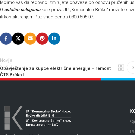
Molimo vas da redovno izmirujete obaveze po osnovu pruženih us
O
ostalim uslugama
koje pruža JP „Komunalno Brčko“ možete sazna
ili kontaktiranjem Pozivnog centra 0800 505 07.
Novije
Obavještenje za kupce električne energije – remont
ČTS Brčko II
KO
Cj
Pl