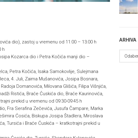
ARHIVA
novića dio), zastoj u vremenu od 11:00 – 13:00 h
0 h
osipa Kozarca dio i Petra Kočića manji dio –
lca, Petra Kočića, Isaka Samokovlije, Sulejmana
leca, 4. Juli, Zaima Mušanovića, Josipa Bosnara,
adoja Domanovića, Milovana Glišića, Filipa Višnjića,
 hadži Ristića, Braće Ćuskića dio, Braće Kaurinovića,
otrajni prekid u vremenu od 09:30-09:45 h
dio, Fra Serafina Zečevića, Jusufa Čampare, Marka
ešimira Ćosića, Biskupa Josipa Štadlera, Miroslava
a, Tursića i Braće Ćuskića – kratkotrajni prekid u