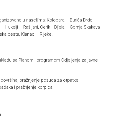
organizovano u naseljima: Kolobara – Burića Brdo –
 Hukelji – Rašljani, Cerik –Bijela – Gornja Skakava –
nska cesta, Klanac – Rijeke.
skladu sa Planom i programom Odjeljenja za javne
e površina, pražnjenje posuda za otpatke.
padaka i pražnjenje korpica
h