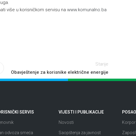
luga.
ti više u korisničkom servisu na
www.komunalno.ba
Starije
Obavještenje za korisnike električne energije
RISNIČKI SERVIS
VIJESTI I PUBLIKACIJE
POSAO 
enovnik
Novosti
Korpora
an odvoza smeća
Saopštenja za javnost
Zaposl