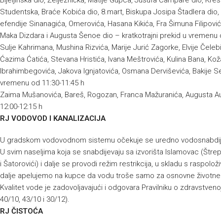
Bijeljinska dio, Željeznička, Matije Gupca, Jusufa Čampare dio, Kre
Studentska, Braće Kobića dio, 8.mart, Biskupa Josipa Štadlera dio,
efendije Sinanagića, Omerovića, Hasana Kikića, Fra Šimuna Filipovi
Maka Dizdara i Augusta Šenoe dio – kratkotrajni prekid u vremenu 
Sulje Kahrimana, Mushina Rizvića, Marije Jurić Zagorke, Elvije Čel
Ćazima Ćatića, Stevana Hristića, Ivana Meštrovića, Kulina Bana, Kož
Ibrahimbegovića, Jakova Ignjatovića, Osmana Derviševića, Bakije Seli
vremenu od 11:30-11:45 h
Zaima Mušanovića, Bareš, Rogozan, Franca Mažuranića, Augusta Aug
12:00-12:15 h
RJ VODOVOD I KANALIZACIJA
U gradskom vodovodnom sistemu očekuje se uredno vodosnabdij
U svim naseljima koja se snabdijevaju sa izvorišta Islamovac (Štrepci
i Šatorovići) i dalje se provodi režim restrikcija, u skladu s raspol
dalje apelujemo na kupce da vodu troše samo za osnovne životn
Kvalitet vode je zadovoljavajući i odgovara Pravilniku o zdravstvenoj
40/10, 43/10 i 30/12).
RJ ČISTOĆA