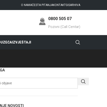
O NAMA
ČESTA PITANJA
KONTAKT
GIS
ARHIVA
0800 505 07
Pozivni (Call Centar)
DUZEĆA
IZVJEŠTAJI
AGA
NJE NOVOSTI