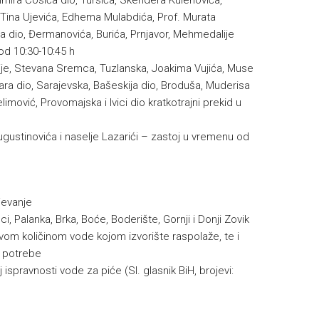
šimira Ćosića dio, Tursića, Skendera Kulenovića,
 Tina Ujevića, Edhema Mulabdića, Prof. Murata
ća dio, Đermanovića, Burića, Prnjavor, Mehmedalije
od 10:30-10:45 h
ebije, Stevana Sremca, Tuzlanska, Joakima Vujića, Muse
ara dio, Sarajevska, Bašeskija dio, Broduša, Muderisa
mović, Provomajska i Ivici dio kratkotrajni prekid u
ustinovića i naselje Lazarići – zastoj u vremenu od
evanje
, Palanka, Brka, Boće, Boderište, Gornji i Donji Zovik
oživom količinom vode kojom izvorište raspolaže, te i
e potrebe
 ispravnosti vode za piće (Sl. glasnik BiH, brojevi: