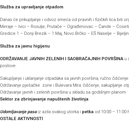
Služba za upravljanje otpadom
Danas će prikupljanje i odvoz smeća od pravnih i fizičkih lica biti 
Meraje – Ivici – Rosulje, Prutače – Ograđenovac – Čande – Ćoseti –
Gredice 1 – Donji Brezik – 1.Maj, Novo Brčko – EŠ Naselje – Bijelji
Služba za javnu higijenu
ODRŽAVANJE JAVNIH ZELENIH I SAOBRAĆAJNIH POVRŠINA
u 
poslove:
Sakupljanje i uklanjanje otpadaka sa javnih površina, ručno čišćenj
Održavanje pješačke zone i Bulevara Mira: čišćenje, sakupljanje ot
Održavanje javnih i zelenih površina u skladu sa godišnjim planom
Sektor za zbrinjavanje napuštenih životinja
Udomljavanje pasa
iz azila svakog utorka i
petka
od 10:00 – 11:00 
OSTALE AKTIVNOSTI