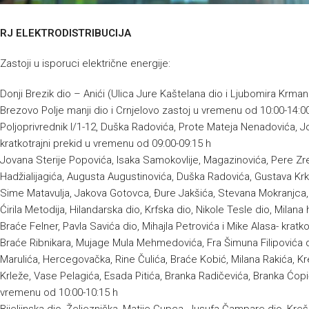
RJ ELEKTRODISTRIBUCIJA
Zastoji u isporuci električne energije:
Donji Brezik dio – Anići (Ulica Jure Kaštelana dio i Ljubomira Krma
Brezovo Polje manji dio i Crnjelovo zastoj u vremenu od 10:00-14:0
Poljoprivrednik I/1-12, Duška Radovića, Prote Mateja Nenadovića, J
kratkotrajni prekid u vremenu od 09:00-09:15 h
Jovana Sterije Popovića, Isaka Samokovlije, Magazinovića, Pere Zre
Hadžialijagića, Augusta Augustinovića, Duška Radovića, Gustava Krk
Sime Matavulja, Jakova Gotovca, Đure Jakšića, Stevana Mokranjca, R
Ćirila Metodija, Hilandarska dio, Krfska dio, Nikole Tesle dio, Milana
Braće Felner, Pavla Savića dio, Mihajla Petrovića i Mike Alasa- kratk
Braće Ribnikara, Mujage Mula Mehmedovića, Fra Šimuna Filipovića 
Marulića, Hercegovačka, Rine Čulića, Braće Kobić, Milana Rakića, Kr
Krleže, Vase Pelagića, Esada Pitića, Branka Radičevića, Branka Ćopić
vremenu od 10:00-10:15 h