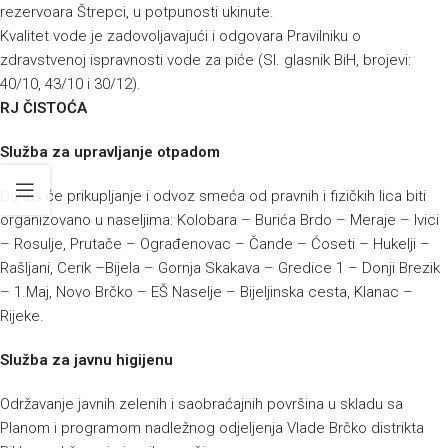
rezervoara Štrepci, u potpunosti ukinute.
Kvalitet vode je zadovoljavajući i odgovara Pravilniku o
zdravstvenoj ispravnosti vode za piće (Sl. glasnik BiH, brojevi:
40/10, 43/10 i 30/12).
RJ ČISTOĆA
Služba za upravljanje otpadom
Danas će prikupljanje i odvoz smeća od pravnih i fizičkih lica biti
organizovano u naseljima: Kolobara – Burića Brdo – Meraje – Ivici
– Rosulje, Prutače – Ograđenovac – Čande – Ćoseti – Hukelji –
Rašljani, Cerik –Bijela – Gornja Skakava – Gredice 1 – Donji Brezik
– 1.Maj, Novo Brčko – EŠ Naselje – Bijeljinska cesta, Klanac –
Rijeke.
Služba za javnu higijenu
Održavanje javnih zelenih i saobraćajnih površina u skladu sa
Planom i programom nadležnog odjeljenja Vlade Brčko distrikta