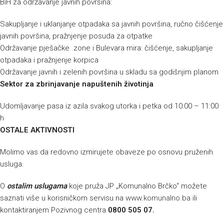
BiH za održavanje javnih površina:
Sakupljanje i uklanjanje otpadaka sa javnih površina, ručno čišćenje
javnih površina, pražnjenje posuda za otpatke
Održavanje pješačke zone i Bulevara mira: čišćenje, sakupljanje
otpadaka i pražnjenje korpica
Održavanje javnih i zelenih površina u skladu sa godišnjim planom
Sektor za zbrinjavanje napuštenih životinja
Udomljavanje pasa iz azila svakog utorka i petka od 10:00 – 11:00
h
OSTALE AKTIVNOSTI
Molimo vas da redovno izmirujete obaveze po osnovu pruženih
usluga.
O
ostalim uslugama
koje pruža JP „Komunalno Brčko“ možete
saznati više u korisničkom servisu na
www.komunalno.ba
ili
kontaktiranjem Pozivnog centra
0800 505 07.