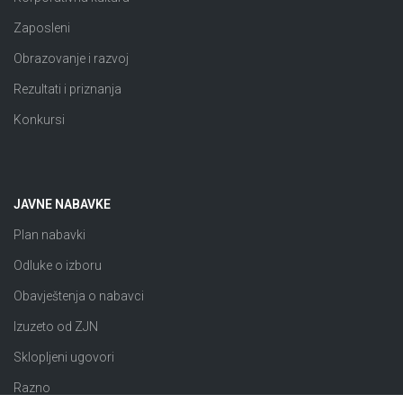
Zaposleni
Obrazovanje i razvoj
Rezultati i priznanja
Konkursi
JAVNE NABAVKE
Plan nabavki
Odluke o izboru
Obavještenja o nabavci
Izuzeto od ZJN
Sklopljeni ugovori
Razno