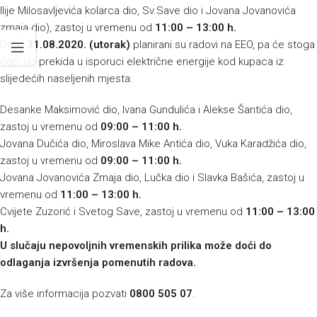
Ilije Milosavljevića kolarca dio, Sv.Save dio i Jovana Jovanovića
zmaja dio), zastoj u vremenu od
11:00 – 13:00 h.
Dana
31.08.2020. (utorak)
planirani su radovi na EEO, pa će stoga
doći do prekida u isporuci električne energije kod kupaca iz
slijedećih naseljenih mjesta:
Desanke Maksimović dio, Ivana Gundulića i Alekse Šantića dio,
zastoj u vremenu od
09:00 – 11:00 h.
Jovana Dučića dio, Miroslava Mike Antića dio, Vuka Karadžića dio,
zastoj u vremenu od
09:00 – 11:00 h.
Jovana Jovanovića Zmaja dio, Lučka dio i Slavka Bašića, zastoj u
vremenu od
11:00 – 13:00 h.
Cvijete Zuzorić i Svetog Save, zastoj u vremenu od
11:00 – 13:00
h.
U slučaju nepovoljnih vremenskih prilika može doći do
odlaganja izvršenja pomenutih radova.
Za više informacija pozvati
0800 505 07
.