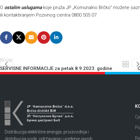
O
ostalim uslugama
koje pruža JP „Komunalno Brčko“ možete sazna
ili kontaktiranjem Pozivnog centra 0800 505 07.
Novije
SERVISNE INFORMACIJE za petak 8.9.2023. godine
O
KO
Cj
Pl
Distribucija električne energije, proizvodnja i
Re
distribucija vode, održavanje i uređenje javnih