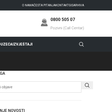
O NAMA
ČESTA PITANJA
KONTAKT
GIS
ARHIVA
0800 505 07
Pozivni (Call Centar)
DUZEĆA
IZVJEŠTAJI
AGA
NJE NOVOSTI