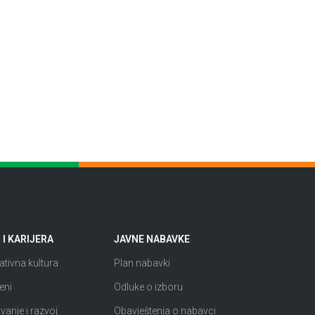
I KARIJERA
JAVNE NABAVKE
tivna kultura
Plan nabavki
eni
Odluke o izboru
anje i razvoj
Obavještenja o nabavci