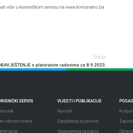
ti više u korisničkom servisu na
www.komunalno.ba
Starije
BAVJEŠTENJE o planiranim radovima za 8.9.2023.
RISNIČKI SERVIS
VIJESTI I PUBLIKACIJE
POSAO 
enovnik
Novosti
Korpora
an odvoza smeća
Saopštenja za javnost
Zaposl
klamacije
Obavještenja za kupce
Obrazov