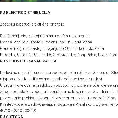
RJ ELEKTRODISTRIBUCIJA
Zastoji u isporuci električne energije:
Rahić manji dio, zastoj u trajanju do 3 h u toku dana
Maoča manji dio, zastoj u trajanju do 1 h u toku dana
Gorice manji dio, zastoj u trajanju do 30 minuta u toku dana
Brod dio, Suljagića Sokak dio, Grbavica dio, Donji Rahić, Ulice, Donj
RJ VODOVOD I KANALIZACIJA
Radovi na sanaciji curenja na vodovodnoj mreži izvode se u ul. St
u isporuci vode u dijelovima naselja gdje se izvode radovi.
U drugim dijelovima gradskog vodovodnog sistema očekuje se ur
Zbog nedostatka vode na izvorištima na lokalnim vodovodnim siste
povremenih prekida u isporuci vode prema krajnjim potrošačima.
Kvalitet vode je zadovoljavajući i odgovara Pravilniku o zdravstvenoj
40/10, 43/10 i 30/12).
RJ ČISTOĆA