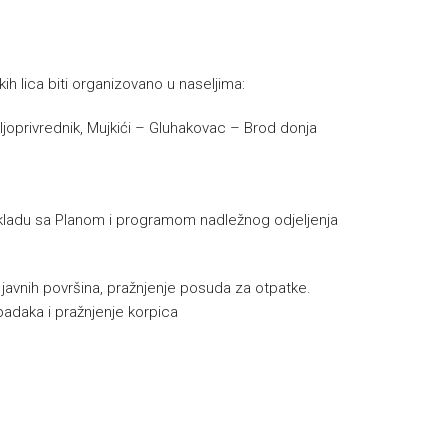
ih lica biti organizovano u naseljima:
oljoprivrednik, Mujkići – Gluhakovac – Brod donja
u skladu sa Planom i programom nadležnog odjeljenja
e javnih površina, pražnjenje posuda za otpatke.
padaka i pražnjenje korpica
h