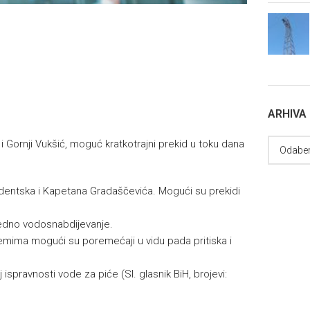
ARHIVA
i i Gornji Vukšić, moguć kratkotrajni prekid u toku dana
udentska i Kapetana Gradaščevića. Mogući su prekidi
edno vodosnabdijevanje.
mima mogući su poremećaji u vidu pada pritiska i
 ispravnosti vode za piće (Sl. glasnik BiH, brojevi: