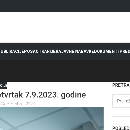
 PUBLIKACIJE
POSAO I KARIJERA
JAVNE NABAVKE
DOKUMENTI PRE
PRETR
CIJE
vrtak 7.9.2023. godine
 Septembra, 2023
POSLED