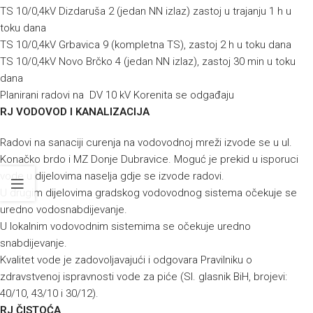
TS 10/0,4kV Dizdaruša 2 (jedan NN izlaz) zastoj u trajanju 1 h u
toku dana
TS 10/0,4kV Grbavica 9 (kompletna TS), zastoj 2 h u toku dana
TS 10/0,4kV Novo Brčko 4 (jedan NN izlaz), zastoj 30 min u toku
dana
Planirani radovi na DV 10 kV Korenita se odgađaju
RJ VODOVOD I KANALIZACIJA
Radovi na sanaciji curenja na vodovodnoj mreži izvode se u ul.
Konačko brdo i MZ Donje Dubravice. Moguć je prekid u isporuci
vode u dijelovima naselja gdje se izvode radovi.
U drugim dijelovima gradskog vodovodnog sistema očekuje se
uredno vodosnabdijevanje.
U lokalnim vodovodnim sistemima se očekuje uredno
snabdijevanje.
Kvalitet vode je zadovoljavajući i odgovara Pravilniku o
zdravstvenoj ispravnosti vode za piće (Sl. glasnik BiH, brojevi:
40/10, 43/10 i 30/12).
RJ ČISTOĆA