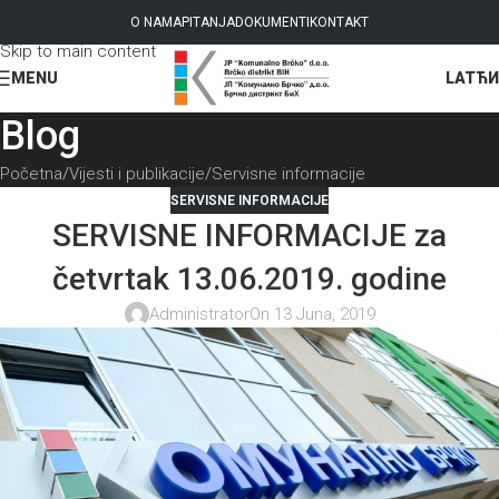
Skip to navigation
O NAMA
PITANJA
DOKUMENTI
KONTAKT
Skip to main content
LAT
ЋИ
MENU
Blog
Početna
Vijesti i publikacije
Servisne informacije
SERVISNE INFORMACIJE
SERVISNE INFORMACIJE za
četvrtak 13.06.2019. godine
Administrator
On 13 Juna, 2019