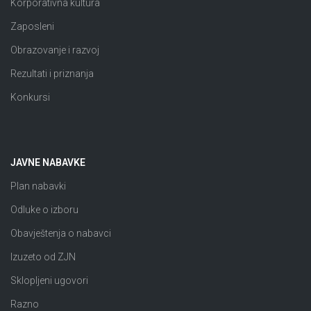
Korporativna kultura
Zaposleni
Obrazovanje i razvoj
Rezultati i priznanja
Konkursi
JAVNE NABAVKE
Plan nabavki
Odluke o izboru
Obavještenja o nabavci
Izuzeto od ZJN
Sklopljeni ugovori
Razno