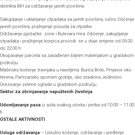
distrikta BiH za održavanje javnih površina:
Sakupljanje i uklanjanje otpadaka sa javnih površina, ručno čišćenje
javnih površina, pražnjenje posuda za otpatke.
Održavanje pješačke zone i Bulevara mira: čišćenje, sakupljanje
otpadaka i pražnjenje korpica provodi se u dvije smjene od 05:00
do 22:00 h
Okopavanje parcela sa zasađenim biljnim materijalom u gradskom
području
Mašinsko košenje travnjaka u naseljima: Burića Brdo, Prnjavor oko
terena, Partizansko spomen groblje, oko stadiona Jedinstvo
Orezivanje zelene ograde u gradskom području
Sektor za zbrinjavanje napuštenih životinja
Udomljavanje pasa
iz azila svakog utorka i petka od 10:00 – 11:00
h
OSTALE AKTIVNOSTI
Usluge održavanja
– Uslužno košenje, održavanje i uređenje