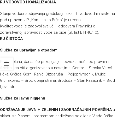
RJ VODOVOD I KANALIZACIJA
.
Stanje vodosnabdijevanja gradskog i lokalnih vodovodnih sistema
pod upravom JP „Komunalno Brčko“ je uredno.
Kvalitet vode je zadovoljavajući i odgovara Pravilniku o
zdravstvenoj ispravnosti vode za piće (Sl. list BiH 40/10).
RJ ČISTOĆA
Služba za upravljanje otpadom
Prema planu, danas će prikupljanje i odvoz smeća od pravnih i
fizičkih lica biti organizovano u naseljima:
Centar – Srpska Varoš –
Ilićka, Grčica, Gornji Rahić, Dizdaruša – Poljoprivrednik, Mujkići –
Gluhakovac – Brod donja strana, Broduša – Stari Rasadnik – Brod
lijeva strana.
Služba za javnu higijenu
ODRŽAVANJE JAVNIH ZELENIH I SAOBRAĆAJNIH POVRŠINA
u
skladu sa Planom i programom nadležnog odjeljenja Vlade Brčko