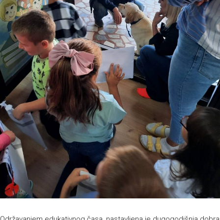
Održavanjem edukativnog časa, nastavljena je dugogodišnja dobra