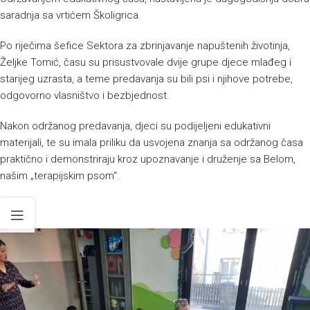
saradnja sa vrtićem Školigrica.
Po riječima šefice Sektora za zbrinjavanje napuštenih životinja,
Željke Tomić, času su prisustvovale dvije grupe djece mlađeg i
starijeg uzrasta, a teme predavanja su bili psi i njihove potrebe,
odgovorno vlasništvo i bezbjednost.
Nakon održanog predavanja, djeci su podijeljeni edukativni
materijali, te su imala priliku da usvojena znanja sa održanog časa
praktično i demonstriraju kroz upoznavanje i druženje sa Belom,
našim „terapijskim psom“.