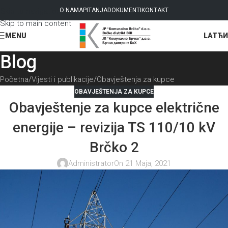
Skip to navigation
O NAMA
PITANJA
DOKUMENTI
KONTAKT
Skip to main content
LAT
ЋИ
MENU
Blog
Početna
Vijesti i publikacije
Obavještenja za kupce
OBAVJEŠTENJA ZA KUPCE
Obavještenje za kupce električne
energije – revizija TS 110/10 kV
Brčko 2
Administrator
On 21 Maja, 2021