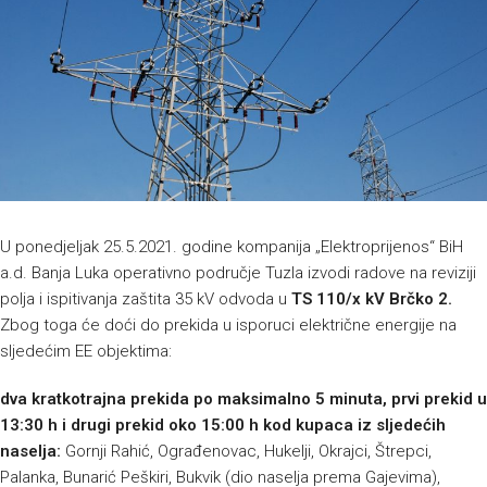
U ponedjeljak 25.5.2021. godine kompanija „Elektroprijenos“ BiH
a.d. Banja Luka operativno područje Tuzla izvodi radove na reviziji
polja i ispitivanja zaštita 35 kV odvoda u
TS 110/x kV Brčko 2.
Zbog toga će doći do prekida u isporuci električne energije na
sljedećim EE objektima:
dva kratkotrajna prekida po maksimalno 5 minuta, prvi prekid u
13:30 h i drugi prekid oko 15:00 h kod kupaca iz sljedećih
naselja:
Gornji Rahić, Ograđenovac, Hukelji, Okrajci, Štrepci,
Palanka, Bunarić Peškiri, Bukvik (dio naselja prema Gajevima),