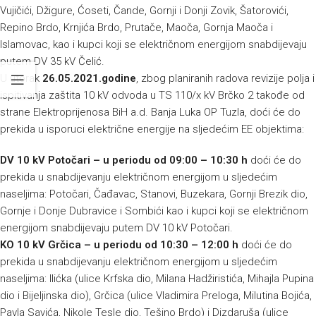
Vujičići, Džigure, Ćoseti, Čande, Gornji i Donji Zovik, Šatorovići,
Repino Brdo, Krnjića Brdo, Prutače, Maoča, Gornja Maoča i
Islamovac, kao i kupci koji se električnom energijom snabdijevaju
putem DV 35 kV Čelić.
U utorak
26.05.2021.godine
, zbog planiranih radova revizije polja i
ispitivanja zaštita 10 kV odvoda u TS 110/x kV Brčko 2 takođe od
strane Elektroprijenosa BiH a.d. Banja Luka OP Tuzla, doći će do
prekida u isporuci električne energije na sljedećim EE objektima:
DV 10 kV Potočari – u periodu od 09:00 – 10:30 h
doći će do
prekida u snabdijevanju električnom energijom u sljedećim
naseljima: Potočari, Čađavac, Stanovi, Buzekara, Gornji Brezik dio,
Gornje i Donje Dubravice i Sombići kao i kupci koji se električnom
energijom snabdijevaju putem DV 10 kV Potočari.
KO 10 kV Grčica – u periodu od 10:30 – 12:00 h
doći će do
prekida u snabdijevanju električnom energijom u sljedećim
naseljima: Ilićka (ulice Krfska dio, Milana Hadžiristića, Mihajla Pupina
dio i Bijeljinska dio), Grčica (ulice Vladimira Preloga, Milutina Bojića,
Pavla Savića, Nikole Tesle dio, Tešino Brdo) i Dizdaruša (ulice