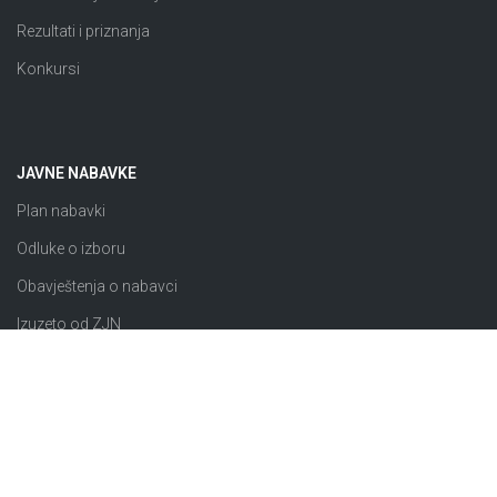
Rezultati i priznanja
Konkursi
JAVNE NABAVKE
Plan nabavki
Odluke o izboru
Obavještenja o nabavci
Izuzeto od ZJN
Sklopljeni ugovori
Razno