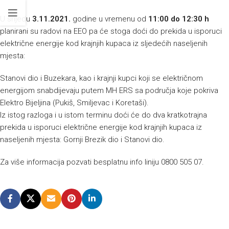
U srijedu
3.11.2021.
godine u vremenu od
11:00 do 12:30 h
planirani su radovi na EEO pa će stoga doći do prekida u isporuci
električne energije kod krajnjih kupaca iz sljedećih naseljenih
mjesta:
Stanovi dio i Buzekara, kao i krajnji kupci koji se električnom
energijom snabdijevaju putem MH ERS sa područja koje pokriva
Elektro Bijeljina (Pukiš, Smiljevac i Koretaši).
Iz istog razloga i u istom terminu doći će do dva kratkotrajna
prekida u isporuci električne energije kod krajnjih kupaca iz
naseljenih mjesta: Gornji Brezik dio i Stanovi dio.
Za više informacija pozvati besplatnu info liniju 0800 505 07.