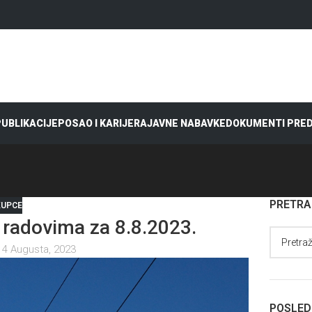
 PUBLIKACIJE
POSAO I KARIJERA
JAVNE NABAVKE
DOKUMENTI PRE
PRETR
KUPCE
radovima za 8.8.2023.
 4 Augusta, 2023
POSLED