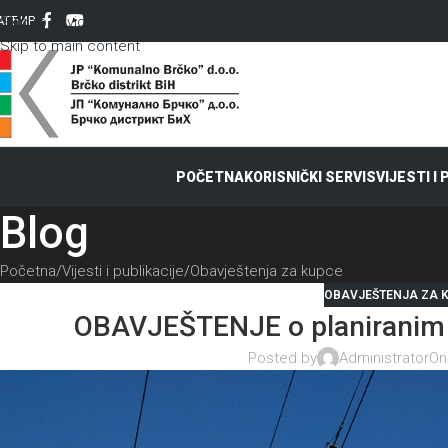
Skip to navigation
AT
ЋИР
Skip to main content
POČETNA
KORISNIČKI SERVIS
VIJESTI I
Blog
Početna
Vijesti i publikacije
Obavještenja za kupce
OBAVJEŠTENJA ZA 
OBAVJEŠTENJE o planiranim 
Posted by
Administrator
On