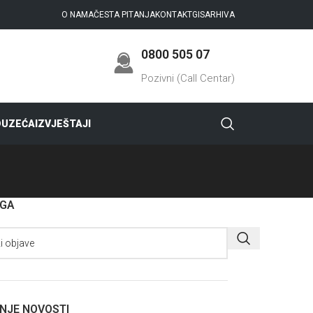
O NAMA
ČESTA PITANJA
KONTAKT
GIS
ARHIVA
0800 505 07
Pozivni (Call Centar)
DUZEĆA
IZVJEŠTAJI
AGA
NJE NOVOSTI