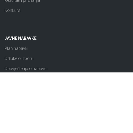
Rezultati i priznanja
Konkursi
JAVNE NABAVKE
Plan nabavki
Odluke o izboru
Obavještenja o nabavci
Izuzeto od ZJN
Sklopljeni ugovori
Razno
© 2026 JP “Komunalno Brčko” d.o.o. Brčko distrikt BiH |
Pravila i uslovi korištenja