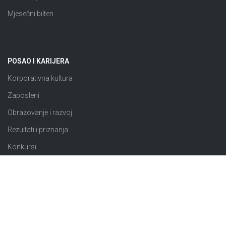
Mjesečni bilten
POSAO I KARIJERA
Korporativna kultura
Zaposleni
Obrazovanje i razvoj
Rezultati i priznanja
Konkursi
JAVNE NABAVKE
Plan nabavki