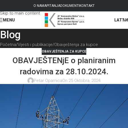
Skip to navigation
O NAMA
PITANJA
DOKUMENTI
KONTAKT
Skip to main content
LAT
ЋИ
MENU
Blog
Početna
Vijesti i publikacije
Obavještenja za kupce
OBAVJEŠTENJA ZA KUPCE
OBAVJEŠTENjE o planiranim
radovima za 28.10.2024.
Petar Oparnica
On 25 Oktobra, 2024