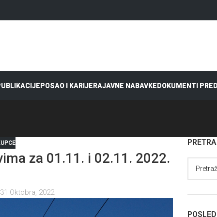
 PUBLIKACIJE
POSAO I KARIJERA
JAVNE NABAVKE
DOKUMENTI PRE
PRETR
KUPCE
ma za 01.11. i 02.11. 2022.
31 Oktobra, 2022
POSLED