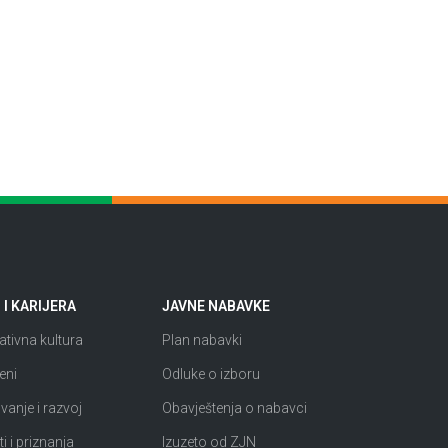
I KARIJERA
JAVNE NABAVKE
tivna kultura
Plan nabavki
eni
Odluke o izboru
anje i razvoj
Obavještenja o nabavci
i i priznanja
Izuzeto od ZJN