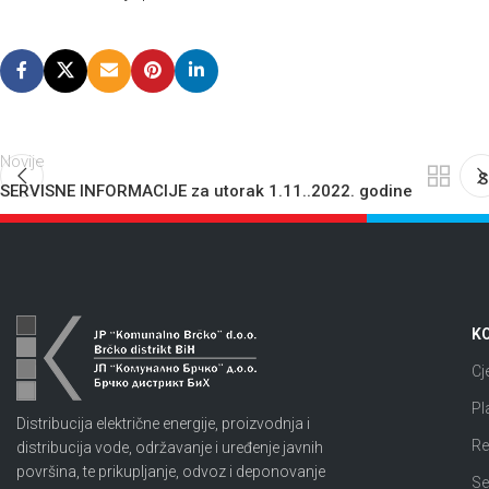
Novije
S
SERVISNE INFORMACIJE za utorak 1.11..2022. godine
KO
Cj
Pl
Distribucija električne energije, proizvodnja i
Re
distribucija vode, održavanje i uređenje javnih
površina, te prikupljanje, odvoz i deponovanje
Se