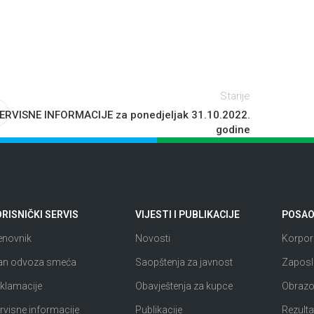
Starije
ERVISNE INFORMACIJE za ponedjeljak 31.10.2022.
godine
RISNIČKI SERVIS
VIJESTI I PUBLIKACIJE
POSAO 
enovnik
Novosti
Korpora
an odvoza smeća
Saopštenja za javnost
Zaposl
klamacije
Obavještenja za kupce
Obrazov
rvisne informacije
Publikacije
Rezultat