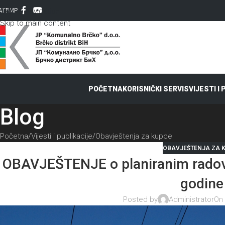
Skip to navigation
AT
ЋИР
Skip to main content
POČETNA
KORISNIČKI SERVIS
VIJESTI I
Blog
Početna
Vijesti i publikacije
Obavještenja za kupce
OBAVJEŠTENJA ZA 
OBAVJEŠTENJE o planiranim radovi
godine
Posted by
Administrator
On 