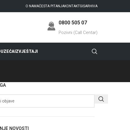
O NAMA
ČESTA PITANJA
KONTAKT
GIS
ARHIVA
0800 505 07
Pozivni (Call Centar)
DUZEĆA
IZVJEŠTAJI
AGA
NJE NOVOSTI