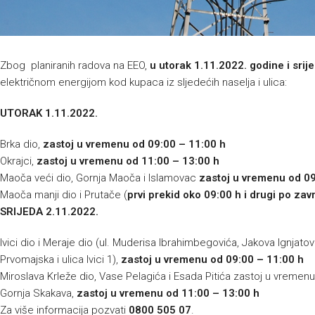
Zbog planiranih radova na EEO,
u utorak 1.11.2022. godine i sri
električnom energijom kod kupaca iz sljedećih naselja i ulica:
UTORAK 1.11.2022.
Brka dio,
zastoj u vremenu od 09:00 – 11:00 h
Okrajci,
zastoj u vremenu od 11:00 – 13:00 h
Maoča veći dio, Gornja Maoča i Islamovac
zastoj u vremenu od 09
Maoča manji dio i Prutače (
prvi prekid oko 09:00 h i drugi po za
SRIJEDA 2.11.2022.
Ivici dio i Meraje dio (ul. Muderisa Ibrahimbegovića, Jakova Ignjato
Prvomajska i ulica Ivici 1),
zastoj u vremenu od 09:00 – 11:00 h
Miroslava Krleže dio, Vase Pelagića i Esada Pitića zastoj u vremen
Gornja Skakava,
zastoj u vremenu od 11:00 – 13:00 h
Za više informacija pozvati
0800 505 07
.