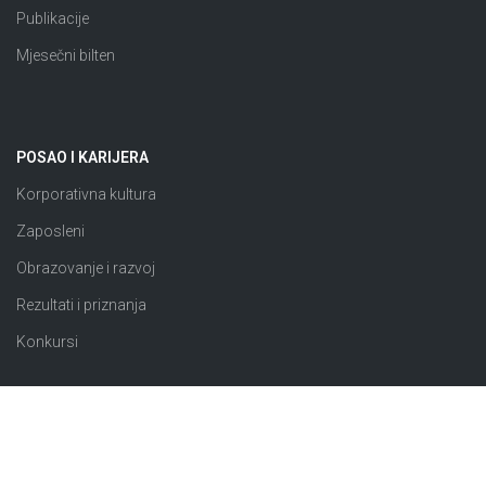
Publikacije
Mjesečni bilten
POSAO I KARIJERA
Korporativna kultura
Zaposleni
Obrazovanje i razvoj
Rezultati i priznanja
Konkursi
JAVNE NABAVKE
Plan nabavki