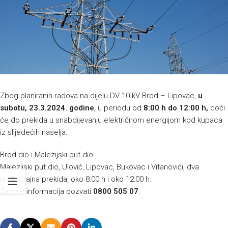
Zbog planiranih radova na dijelu DV 10 kV Brod – Lipovac,
u
subotu, 23.3.2024. godine
, u periodu od
8:00 h do 12:00 h,
doći
će do prekida u snabdijevanju električnom energijom kod kupaca
iz slijedećih naselja:
Brod dio i Malezijski put dio
Malezijski put dio, Ulović, Lipovac, Bukovac i Vitanovići, dva
kratkotrajna prekida, oko 8:00 h i oko 12:00 h.
Za više informacija pozvati
0800 505 07
.