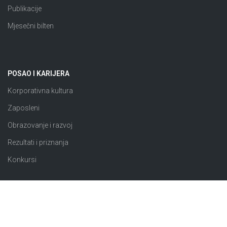
Publikacije
Mjesečni bilten
POSAO I KARIJERA
Korporativna kultura
Zaposleni
Obrazovanje i razvoj
Rezultati i priznanja
Konkursi
JAVNE NABAVKE
Plan nabavki