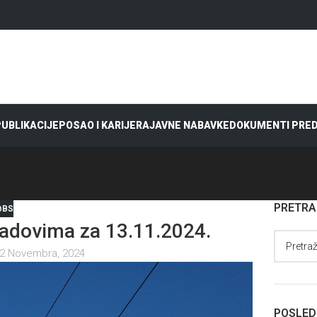
 PUBLIKACIJE
POSAO I KARIJERA
JAVNE NABAVKE
DOKUMENTI PRE
PRETR
@BS
adovima za 13.11.2024.
2 Novembra, 2024
POSLED