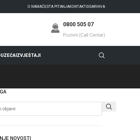
O NAMA
ČESTA PITANJA
KONTAKT
GIS
ARHIVA
0800 505 07
Pozivni (Call Centar)
DUZEĆA
IZVJEŠTAJI
AGA
NJE NOVOSTI