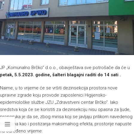
JP „Komunalno Brčko“ d.o.o., obavještava sve potrošače da će u
petak, 5.5.2023. godine, šalteri blagajni raditi do 14 sati .
Naime, u to vrijeme će se vršiti dezinsekcija prostora nove
upravne zgrade koju provode zaposlenici Higijensko-
epidemiološke službe JZU „Zdravstveni centar Brčko“. Iako
sredstva koja će se koristiti za dezinsekciju nisu opasna za ljude,
preporuka je da se, zbog mirisa koji se javljaju prilikom navedenog
tretmana kao i postizanja maksimalnog efekta, prostorije napuste
na određeno vrijeme.