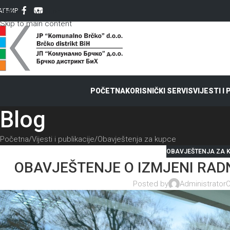
Skip to navigation
AT
ЋИР
Skip to main content
POČETNA
KORISNIČKI SERVIS
VIJESTI I
Blog
Početna
Vijesti i publikacije
Obavještenja za kupce
OBAVJEŠTENJA ZA 
OBAVJEŠTENJE O IZMJENI RA
Posted by
Administrator
O