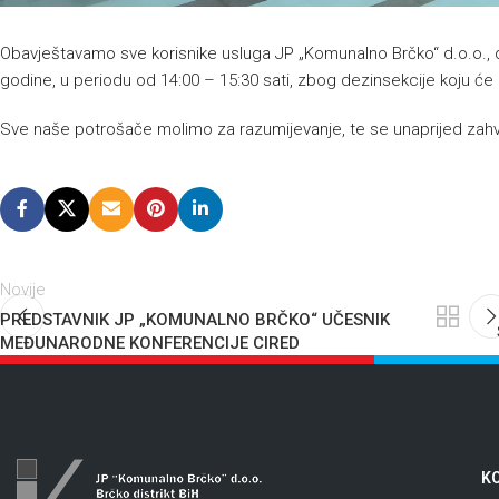
Obavještavamo sve korisnike usluga JP „Komunalno Brčko“ d.o.o., d
godine, u periodu od 14:00 – 15:30 sati, zbog dezinsekcije koju će 
Sve naše potrošače molimo za razumijevanje, te se unaprijed zahv
Novije
PREDSTAVNIK JP „KOMUNALNO BRČKO“ UČESNIK
MEĐUNARODNE KONFERENCIJE CIRED
KO