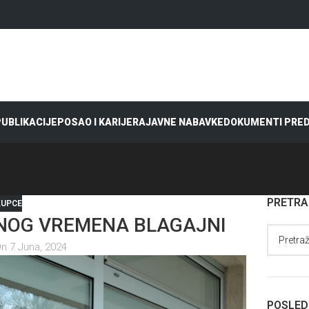
 PUBLIKACIJE
POSAO I KARIJERA
JAVNE NABAVKE
DOKUMENTI PRE
PRETR
KUPCE
DNOG VREMENA BLAGAJNI
n 7 Juna, 2024
POSLED