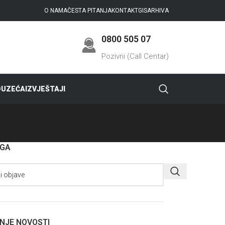
O NAMA
ČESTA PITANJA
KONTAKT
GIS
ARHIVA
0800 505 07
Pozivni (Call Centar)
DUZEĆA
IZVJEŠTAJI
AGA
NJE NOVOSTI