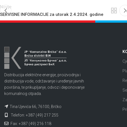
Novije
SERVISNE INFORMACIJE za utorak 2.4.2024. godine
KO
Cj
Pl
Distribucija električne energije, proizvodnja i
Re
distribucija vode, održavanje i uređenje javnih
površina, te prikupljanje, odvoz i deponovanje
Se
komunalnog otpada.
Za
Tina Ujevića 66, 76100, Brčko
Pr
Telefon: +387 (49) 217 255
Fax: +387 (49) 216 118