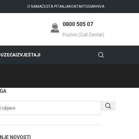
O NAMA
ČESTA PITANJA
KONTAKT
GIS
ARHIVA
0800 505 07
Pozivni (Call Centar)
DUZEĆA
IZVJEŠTAJI
AGA
NJE NOVOSTI