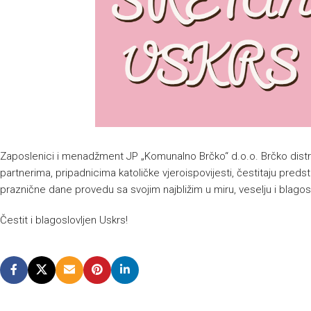
Zaposlenici i menadžment JP „Komunalno Brčko“ d.o.o. Brčko distri
partnerima, pripadnicima katoličke vjeroispovijesti, čestitaju preds
praznične dane provedu sa svojim najbližim u miru, veselju i blagos
Čestit i blagoslovljen Uskrs!