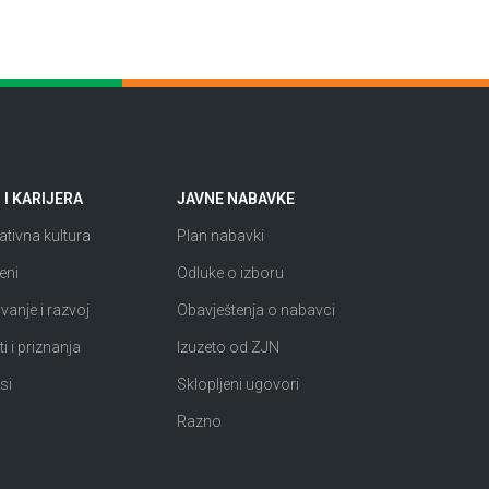
I KARIJERA
JAVNE NABAVKE
tivna kultura
Plan nabavki
eni
Odluke o izboru
anje i razvoj
Obavještenja o nabavci
i i priznanja
Izuzeto od ZJN
si
Sklopljeni ugovori
Razno