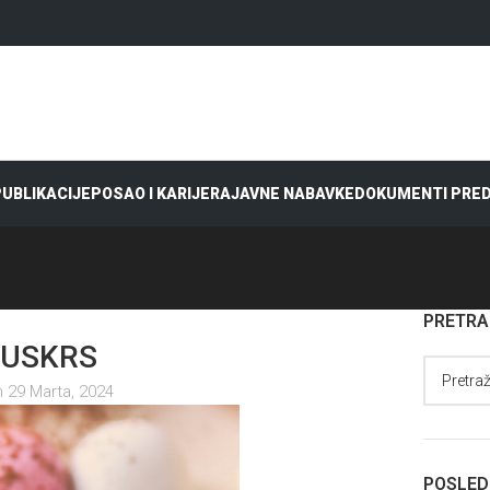
 PUBLIKACIJE
POSAO I KARIJERA
JAVNE NABAVKE
DOKUMENTI PRE
PRETR
 USKRS
 29 Marta, 2024
POSLED