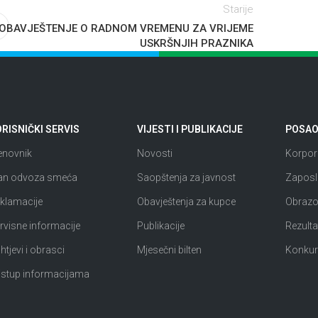
Starije
OBAVJEŠTENJE O RADNOM VREMENU ZA VRIJEME
USKRŠNJIH PRAZNIKA
RISNIČKI SERVIS
VIJESTI I PUBLIKACIJE
POSAO 
enovnik
Novosti
Korpora
an odvoza smeća
Saopštenja za javnost
Zaposl
klamacije
Obavještenja za kupce
Obrazov
rvisne informacije
Publikacije
Rezultat
htjevi i obrasci
Mjesečni bilten
Konkur
istup informacijama