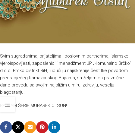
Svim sugrađanima, prijateljima i poslovnim partnerima, islamske
vjeroispovijesti, zaposlenici i menadžment JP „Komunalno Brčko“
d.o.o. Brčko distrikt BiH, upućuju najiskrenije čestitke povodom
predstojećeg Ramazanskog Bajrama, sa željom da praznične
dane provedu sa svojim najbližim u miru, zdravlju, veselju i
blagostanju.
BAJRAM ŠERIF MUBAREK OLSUN!