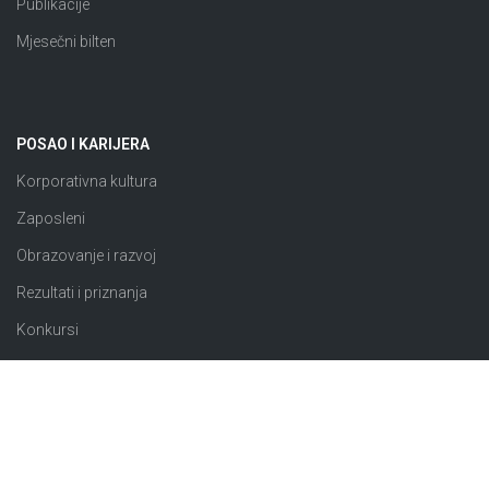
Publikacije
Mjesečni bilten
POSAO I KARIJERA
Korporativna kultura
Zaposleni
Obrazovanje i razvoj
Rezultati i priznanja
Konkursi
JAVNE NABAVKE
Plan nabavki