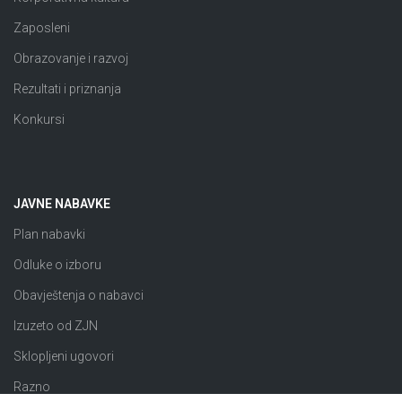
Zaposleni
Obrazovanje i razvoj
Rezultati i priznanja
Konkursi
JAVNE NABAVKE
Plan nabavki
Odluke o izboru
Obavještenja o nabavci
Izuzeto od ZJN
Sklopljeni ugovori
Razno