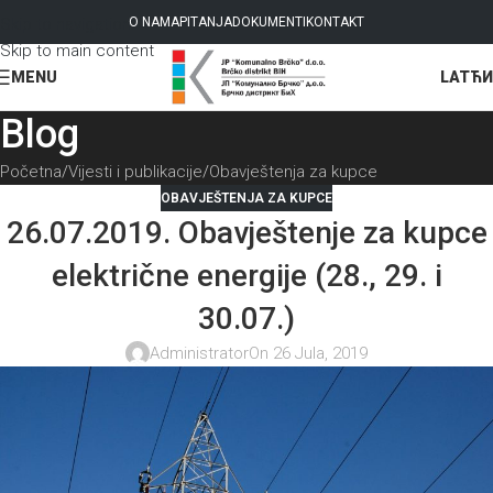
Skip to navigation
O NAMA
PITANJA
DOKUMENTI
KONTAKT
Skip to main content
LAT
ЋИ
MENU
Blog
Početna
Vijesti i publikacije
Obavještenja za kupce
OBAVJEŠTENJA ZA KUPCE
26.07.2019. Obavještenje za kupce
električne energije (28., 29. i
30.07.)
Administrator
On 26 Jula, 2019