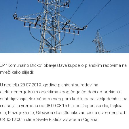
JP “Komunalno Brčko” obavještava kupce o planskim radovima na
mreži kako slijedi:
U nedjelju 28.07.2019. godine planirani su radovi na
elektroenergetskim objektima zbog čega će doći do prekida u
snabdijevanju električnom energijom kod kupaca iz sljedećih ulica
i naselja: u vremenu od 08:00-08:15 h ulice Dejtonska dio, Lejlića
dio, Plazuljska dio, Grbavica dio i Gluhakovac dio, a u vremenu od
08:00-12:00 h ulice Svete Ristića Svračeta i Ciglana.