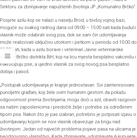
Sektoru za zbrinjavanje napuštenih životinja JP „Komunalno Brčko“.
Posjete azilu koji se nalazi u naselju Brod, u bivšoj vojnoj bazi,
moguće su svakog radnog dana od 09:00 – 15:00 sati kada budući
vlasnik može odabrati svog psa, dok se sam čin udomljavanja
može realizovati isključivo utorkom i petkom u periodu od 10:00 do
11:00 sati, kada u azilu borave i veterinari Javne veterinarske
stanice Brčko distrikta BiH, koji na licu mjesta besplatno vakcinišu i
mikročipuju pse, a ujedno vlasnik za svog novog psa besplatno
dobija i pasoš.
„Postupak udomljavanja je krajnje jednostavan. Svi zainteresovani
punoljetni građani, koji žele ovim humanim gestom da pokažu
odgovornost prema životinjama, mogu doći u azil, obaviti razgovor
sa našim zaposlenicima i predočiti želje i potrebe za određenim
tipom psa. Nakon što je pas izabran, potrebno je potpisati izjavu o
udomljavanju kojom se novi vlasnik obavezuje za brigu nad
životinjom. Jedan od najvećih problema pojave pasa na ulicama je
neodgovorno vlasništvo. Kada zbrinjavate, udomljavate ili kupujete