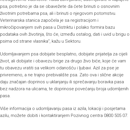
psa, potrebno je da se obavežete da ćete brinuti o osnovnim
životnim potrebama psa, ali i brinuti o njegovom potomstvu.
Veterinarska stanica započela je sa registracijom i
mikročipovanjem svih pasa u Distriktu i polako formira bazu
podataka ovih životinja, što će, između ostalog, dati i uvid u brigu o
psima od strane vlasnika“, kažu u Sektoru.
Udomljavanjem psa dobijate besplatno, dobijate prijatelja za cijeli
život, ali dobijate i obavezu brige za drugo živo biće, koje će vam
tu obavezu vratiti sa velikom odanošću i ljubavi. Azil za pse je
privremeno, a ne trajno prebivalište psa. Zato ova i slične akcije
daju značajan doprinos u uklanjanju ili sprečavanju boravka pasa
bez nadzora na ulicama, te doprinose povećanju broja udomljenih
pasa.
Više informacija o udomljavanju pasa iz azila, lokaciji i posjetama
azilu, možete dobiti i kontaktiranjem Pozivnog centra 0800 505 07.