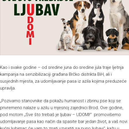
Kao i svake godine – od sredine juna do sredine jula traje ljetnja
kampanja na senzibilizaciji građana Brčko distrikta BiH, ali i
susjednih mjesta, za udomljavanje pasa iz azila kojima preduzeće
upravlja.
„Pozivamo stanovnike da pokažu humanost i zbrinu pse koji se
privremeno nalaze u azilu u mjesnoj zajednici Brod. Ove godine,
pod motom „Sve što trebaš je ljubav – UDOMI!“ promovišemo
udomljavanje pasa kao način da spasite bar jedan život, a vaš novi
kućni ljubimac će vam to znati uzvratiti sa puno ljubavi“, kažu u