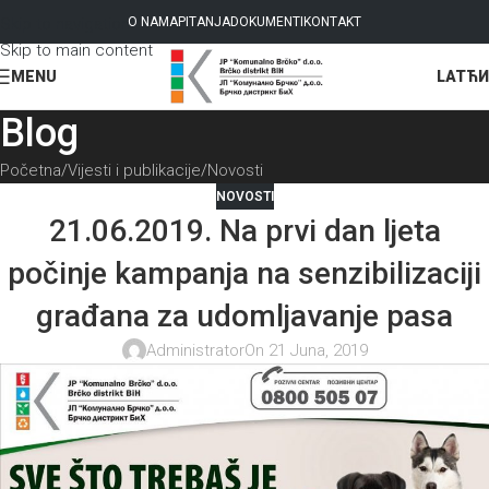
Skip to navigation
O NAMA
PITANJA
DOKUMENTI
KONTAKT
Skip to main content
LAT
ЋИ
MENU
Blog
Početna
Vijesti i publikacije
Novosti
NOVOSTI
21.06.2019. Na prvi dan ljeta
počinje kampanja na senzibilizaciji
građana za udomljavanje pasa
Administrator
On 21 Juna, 2019