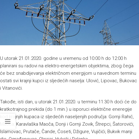
U utorak 21.01.2020. godine u vremenu od 10:00 h do 12:00 h
planirani su radovi na elektro-energetskim objektima, zbog čega
će bez snabdijevanja električnom energijom u navednom terminu
ostati svi krajnji kupci iz sljedećih naselja: Ulović, Lipovac, Bukovac
i Vitanovići.
Takođe, isti dan, u utorak 21.01.2020. u terminu 11:30 h doći će do
kratkotrajnog prekida (do 1 min.) u isporuci električne eneregije
kod krajnjih kupaca iz sljedećih naseljenjih područja: Gornji Rahić,
Maoča, Karavlaška Maoča, Donji i Gornji Zovik, Štrepci, Šatorovići,
Islamovac, Prutače, Čande, Ćoseti, Džigure, Vujičići, Bukvik manji
dio, Ograđenovac, Okrajci, Hukelji i Palanka.